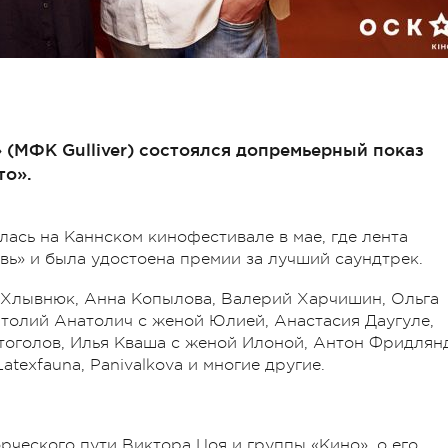
» (МФК Gulliver) состоялся допремьерный показ
то».
ась на Каннском кинофестивале в мае, где лента
вь» и была удостоена премии за лучший саундтрек.
 Хлывнюк, Анна Копылова, Валерий Харчишин, Ольга
толий Анатолич с женой Юлией, Анастасия Даугуле,
тоголов, Илья Кваша с женой Илоной, Антон Фридлянд
atexfauna, Panivalkova и многие другие.
рческого пути Виктора Цоя и группы «Кино», о его