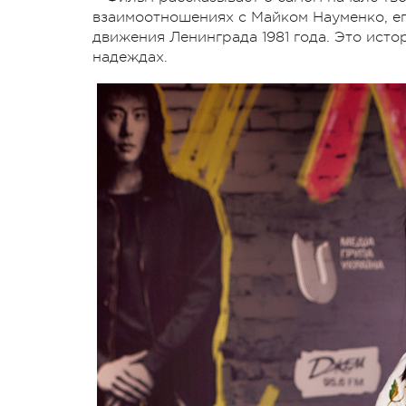
взаимоотношениях с Майком Науменко, ег
движения Ленинграда 1981 года. Это исто
надеждах.