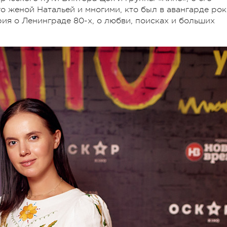
о женой Натальей и многими, кто был в авангарде рок
рия о Ленинграде 80-х, о любви, поисках и больших