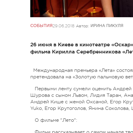
29.06.2018
Автор:
СОБЫТИЯ
ИРИНА ПИКУЛЯ
26 июня в Киеве в кинотеатре «Оскар
фильма Кирилла Серебренникова «Ле
Международная премьера «Лета» состоял
претендовала на «Золотую пальмовую вет
Первыми ленту сумели оценить Андрей
Шурова с сыном Львом, Лидия Таран, Ана
Андрей Кише с женой Оксаной, Егор Кру
Yuko, Егор Крутоголов, Янина Соколова, L
О фильме "Лето":
Фильм рассказывает о самом начале тво