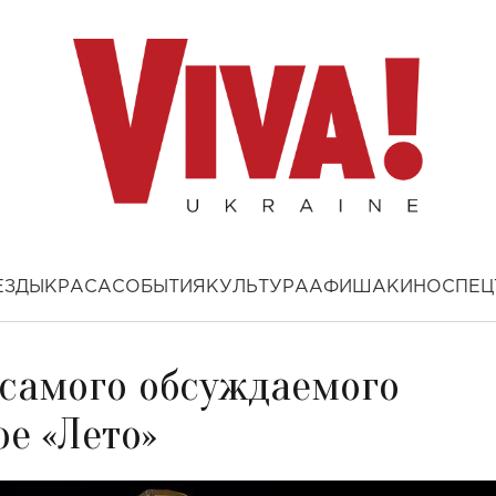
ЕЗДЫ
КРАСА
СОБЫТИЯ
КУЛЬТУРА
АФИША
КИНО
СПЕЦ
 самого обсуждаемого
е «Лето»