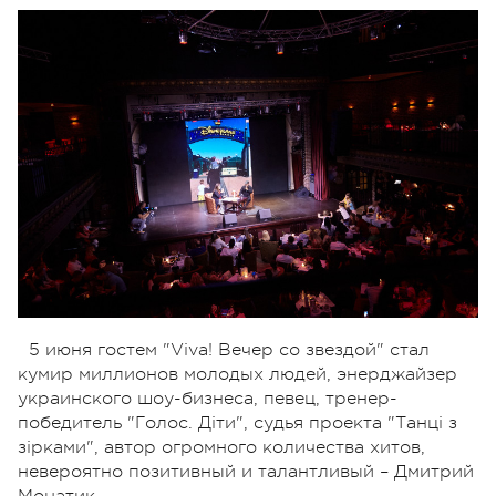
5 июня гостем "Viva! Вечер со звездой" стал
кумир миллионов молодых людей, энерджайзер
украинского шоу-бизнеса, певец, тренер-
победитель "Голос. Діти", судья проекта "Танці з
зірками", автор огромного количества хитов,
невероятно позитивный и талантливый – Дмитрий
Монатик.