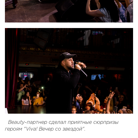
Beauty-
партнер сделал приятные сюрпризы
героям "
Viva
! Вечер со звездой".