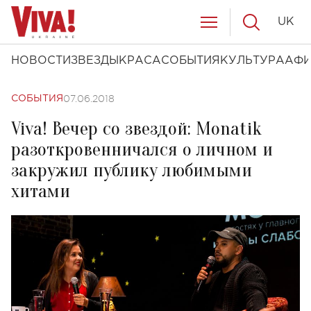
UK
НОВОСТИ
ЗВЕЗДЫ
КРАСА
СОБЫТИЯ
КУЛЬТУРА
АФ
07.06.2018
СОБЫТИЯ
Viva! Вечер со звездой: Monatik
разоткровенничался о личном и
закружил публику любимыми
хитами