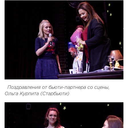
Поздравления от бьюти-партнера со сцены,
Ольга Курпита (Старбьюти)