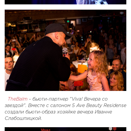
Т
heBalm
- бьюти-партнер "Viva! Вечера со
звездой". Вместе с салоном 5 Ave Beauty Residense
cоздали бьюти-образ хозяйке вечера Иванне
Слабошпицкой.