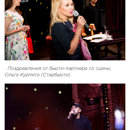
Поздравления от бьюти-партнера со сцены,
Ольга Курпита (Старбьюти)