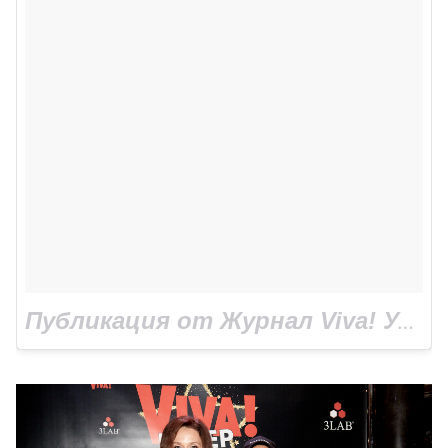
Публикация от Журнал Viva! Украина, Viva.ua (@viva_ukraine_magazine)