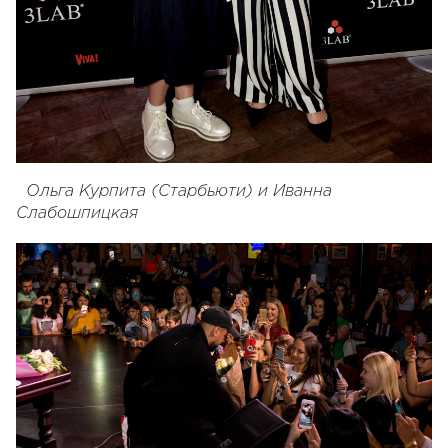
Ольга Курпита (Старбьюти) и Иванна
Слабошпицкая