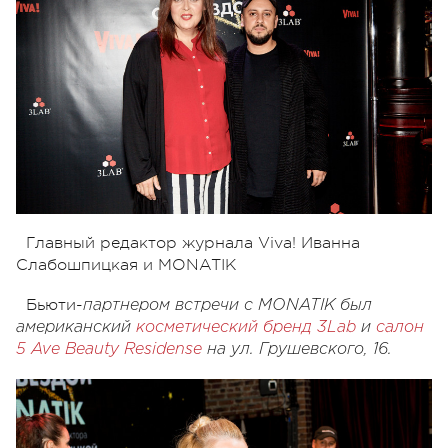
Главный редактор журнала Viva! Иванна
Слабошпицкая и MONATIK
Бьюти-
партнером встречи с MONATIK был
американский
косметический бренд 3
Lab
и
салон
5 Ave
Beauty Residense
на ул. Грушевского, 16.