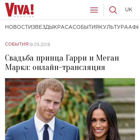
UK
НОВОСТИ
ЗВЕЗДЫ
КРАСА
СОБЫТИЯ
КУЛЬТУРА
АФ
19.05.2018
СОБЫТИЯ
Свадьба принца Гарри и Меган
Маркл: онлайн-трансляция