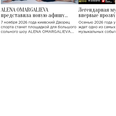
ALENA OMARGALIEVA
Легендарная м
представила новую афишу
впервые прозву
большого концерта во Дворце
Украине: где со
7 ноября 2026 года киевский Дворец
Осенью 2026 года у
спорта
спорта станет площадкой для большого
ждет одно из самы
сольного шоу ALENA OMARGALIEVA.
музыкальных событ
Концерт получил символичное название
«Не пьяная — влюбленная».