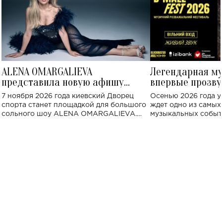
ALENA OMARGALIEVA
Легендарная м
представила новую афишу
впервые прозву
большого концерта во Дворце
Украине: где со
7 ноября 2026 года киевский Дворец
Осенью 2026 года у
спорта
спорта станет площадкой для большого
ждет одно из самы
сольного шоу ALENA OMARGALIEVA.
музыкальных событ
Концерт получил символичное название
«Не пьяная — влюбленная».