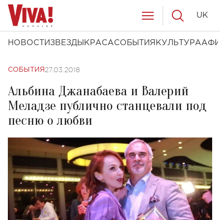
UK
НОВОСТИ
ЗВЕЗДЫ
КРАСА
СОБЫТИЯ
КУЛЬТУРА
АФ
27.03.2018
СОБЫТИЯ
Альбина Джанабаева и Валерий
Меладзе публично станцевали под
песню о любви