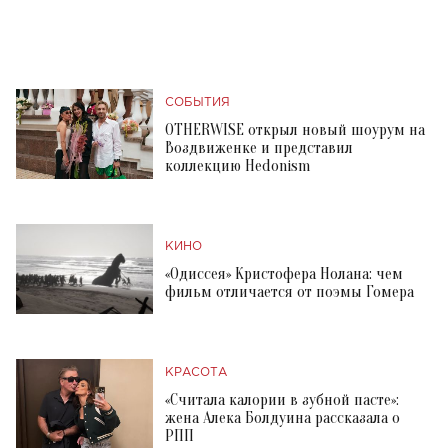
СОБЫТИЯ
OTHERWISE открыл новый шоурум на
Воздвиженке и представил
коллекцию Hedonism
КИНО
«Одиссея» Кристофера Нолана: чем
фильм отличается от поэмы Гомера
КРАСОТА
«Считала калории в зубной пасте»:
жена Алека Болдуина рассказала о
РПП