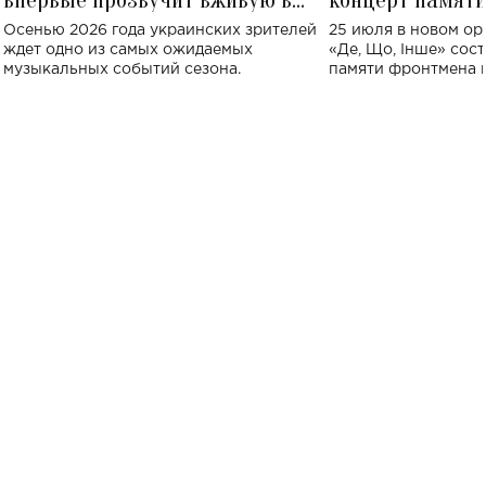
впервые прозвучит вживую в
концерт памят
Украине: где состоится концерт
Клименко: более
Осенью 2026 года украинских зрителей
25 июля в новом op
исполнят песн
ждет одно из самых ожидаемых
«Де, Що, Інше» сос
музыкальных событий сезона.
памяти фронтмена
Михаила Клименко. 
особенный музыкал
посвященный артист
стало символом ис
настоящей любви.