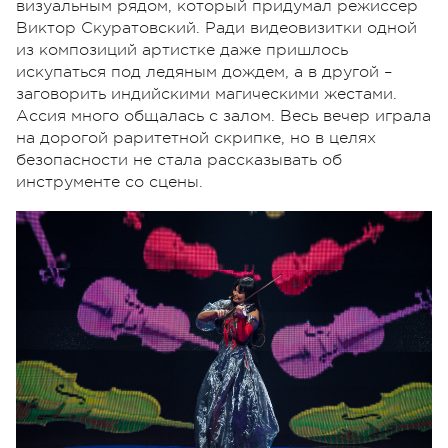
визуальным рядом, который придумал режиссер
Виктор Скуратовский. Ради видеовизитки одной
из композиций артистке даже пришлось
искупаться под ледяным дождем, а в другой –
заговорить индийскими магическими жестами.
Ассия много общалась с залом. Весь вечер играла
на дорогой раритетной скрипке, но в целях
безопасности не стала рассказывать об
инструменте со сцены.