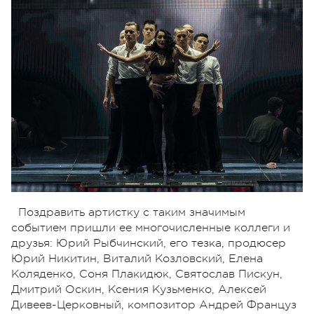
Поздравить артистку с таким значимым
событием пришли ее многочисленные коллеги и
друзья: Юрий Рыбчинский, его тезка, продюсер
Юрий Никитин, Виталий Козловский, Елена
Коляденко, Соня Плакидюк, Святослав Пискун,
Дмитрий Оскин, Ксения Кузьменко, Алексей
Дивеев-Церковный, композитор Андрей Француз