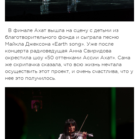
В финале Ахат вышла на сцену с детьми из
благотворительного фонда и сыграла песню
Майкла Джексона «Earth song». Уже после
концерта радиоведущая Анна Свиридова
окрестила шоу «50 оттенками Ассии Ахат». Сама
же скрипачка сказала, что всю жизнь мечтала
осуществить этот проект, и очень счастлива, что у
нее это получилось.