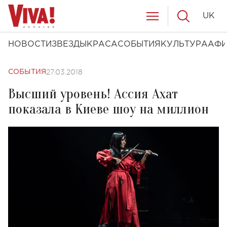
UK
НОВОСТИ
ЗВЕЗДЫ
КРАСА
СОБЫТИЯ
КУЛЬТУРА
АФ
27.03.2018
СОБЫТИЯ
Высший уровень! Ассия Ахат
показала в Киеве шоу на миллион