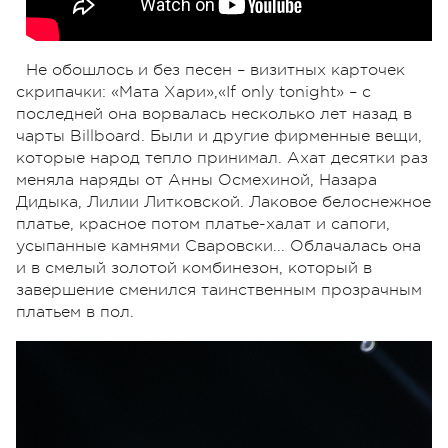
Не обошлось и без песен – визитных карточек
скрипачки: «Мата Хари»,«If only tonight» – с
последней она ворвалась несколько лет назад в
чарты Billboard. Были и другие фирменные вещи,
которые народ тепло принимал. Ахат десятки раз
меняла наряды от Анны Осмехиной, Назара
Дидыка, Лилии Литковской. Лаковое белоснежное
платье, красное потом платье-халат и сапоги,
усыпанные камнями Сваровски... Облачалась она
и в смелый золотой комбинезон, который в
завершение сменился таинственным прозрачным
платьем в пол.