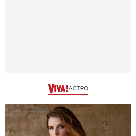
АСТРО