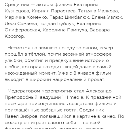
Среди них — актёры фильма Екатерина
Кузнецова, Кирилл Парастаев, Татьяна Малкова,
Маричка Хоменко, Тарас Цимбалюк, Елена Узлюк,
Леся Самаева, Богдан Буйлук, Екатерина
Олиферовская, Каролина Пампуха, Варвара
Косогор.
Несмотря на зимнюю погоду за окном, вечер
прошёл в тёплой, почти весенней атмосфере:
улыбки, объятия и предвкушение истории о
любви, которая находит людей даже в самый
неожиданный момент. Уже с 8 января фильм
выходит в широкий национальный прокат.
Модератором мероприятия стал Александр
Преподобный, ведущий 1+1 media. К праздничной
премьере присоединились создатели фильма и
приглашённые звёздные гости. Среди них —
Павел Зибров, появившийся в картине в камео. По
сюжету он играет самого себя — со всей
фирменной харизмой, юмором и, конечно,