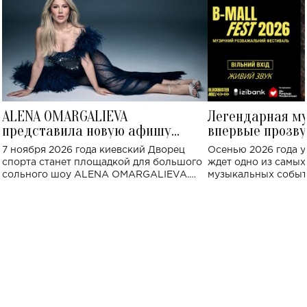
ALENA OMARGALIEVA
Легендарная м
представила новую афишу
впервые прозву
большого концерта во Дворце
Украине: где со
7 ноября 2026 года киевский Дворец
Осенью 2026 года у
спорта
спорта станет площадкой для большого
ждет одно из самы
сольного шоу ALENA OMARGALIEVA.
музыкальных событ
Концерт получил символичное название
«Не пьяная — влюбленная».