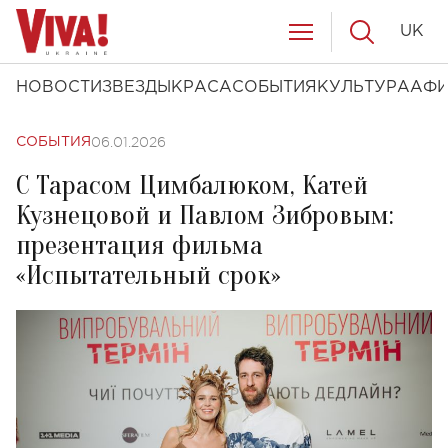
UK
НОВОСТИ
ЗВЕЗДЫ
КРАСА
СОБЫТИЯ
КУЛЬТУРА
АФ
06.01.2026
СОБЫТИЯ
С Тарасом Цимбалюком, Катей
Кузнецовой и Павлом Зибровым:
презентация фильма
«Испытательный срок»