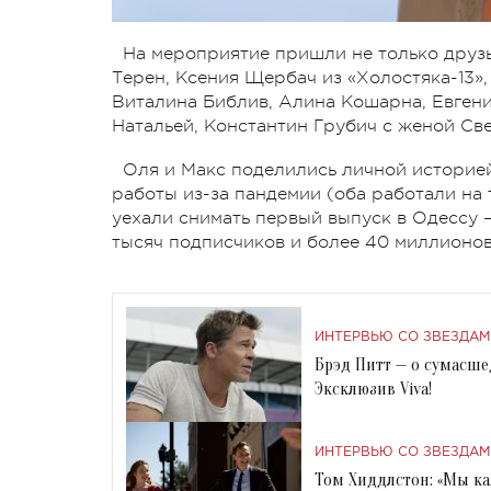
На мероприятие пришли не только друзь
Терен, Ксения Щербач из «Холостяка-13»,
Виталина Библив, Алина Кошарна, Евгени
Натальей, Константин Грубич с женой Све
Оля и Макс поделились личной историей 
работы из-за пандемии (оба работали на 
уехали снимать первый выпуск в Одессу —
тысяч подписчиков и более 40 миллионо
ИНТЕРВЬЮ СО ЗВЕЗДАМ
Брэд Питт — о сумасше
Эксклюзив Viva!
ИНТЕРВЬЮ СО ЗВЕЗДАМ
Том Хиддлстон: «Мы к