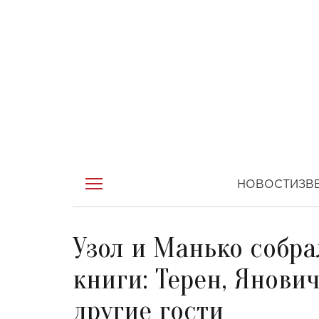
НОВОСТИ
ЗВ
Узол и Манько собра
книги: Терен, Янови
другие гости