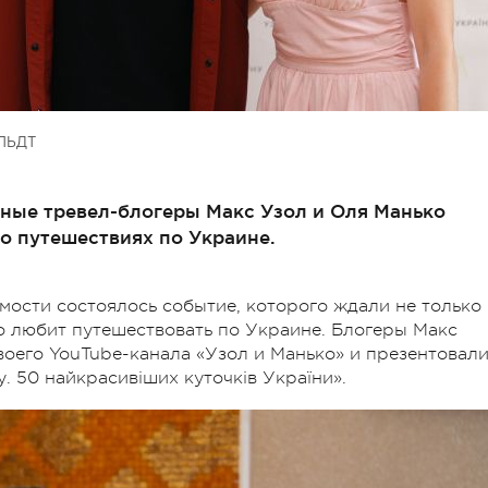
ЛЬДТ
стные тревел-блогеры Макс Узол и Оля Манько
о путешествиях по Украине.
мости состоялось событие, которого ждали не только
то любит путешествовать по Украине. Блогеры Макс
воего YouTube-канала «Узол и Манько» и презентовал
. 50 найкрасивіших куточків України».