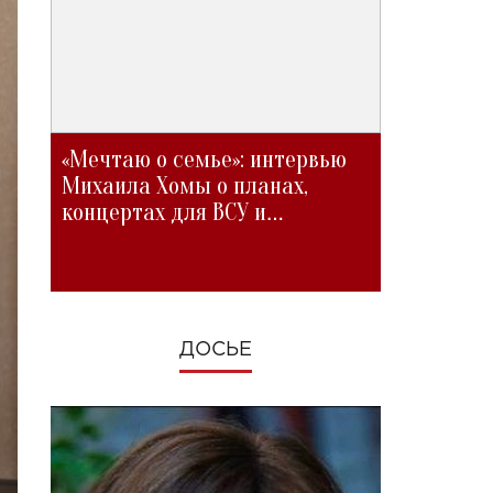
«Мечтаю о семье»: интервью
Михаила Хомы о планах,
концертах для ВСУ и
изменениях во время войны
ДОСЬЕ