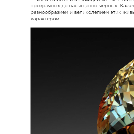
прозрачных до насыщенно-черных. Кажетс
разнообразием и великолепием этих жив
характером.