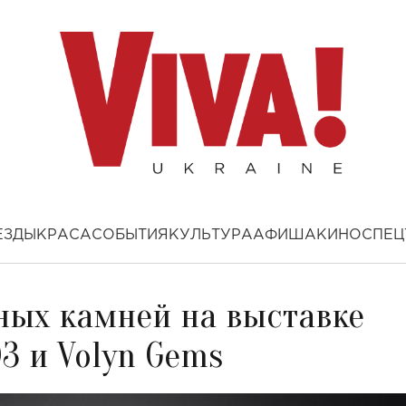
ЕЗДЫ
КРАСА
СОБЫТИЯ
КУЛЬТУРА
АФИША
КИНО
СПЕЦ
ных камней на выставке
ЮЗ и Volyn Gems