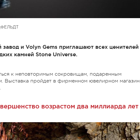
ЦФЕЛЬДТ
 завод и Volyn Gems приглашают всех ценителей
ких камней Stone Universe.
ться к неповторимым сокровищам, подаренным
. Выставка пройдет в фирменном ювелирном магазин
.
вершенство возрастом два миллиарда лет