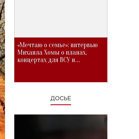
«Мечтаю о семье»: интервью
Михаила Хомы о планах,
концертах для ВСУ и
изменениях во время войны
ДОСЬЕ