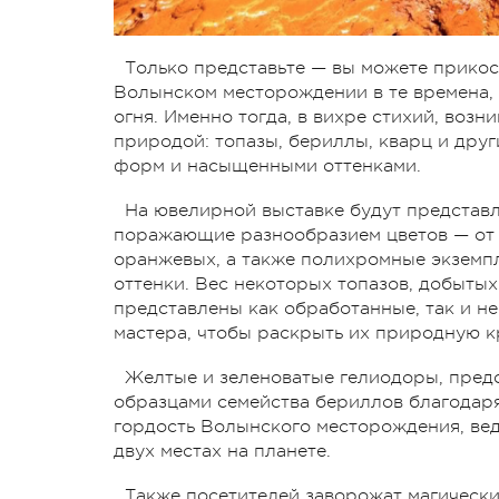
Только представьте — вы можете прикос
Волынском месторождении в те времена, 
огня. Именно тогда, в вихре стихий, воз
природой: топазы, бериллы, кварц и др
форм и насыщенными оттенками.
На ювелирной выставке будут представ
поражающие разнообразием цветов — от 
оранжевых, а также полихромные экземп
оттенки. Вес некоторых топазов, добытых
представлены как обработанные, так и н
мастера, чтобы раскрыть их природную к
Желтые и зеленоватые гелиодоры, пред
образцами семейства бериллов благодаря
гордость Волынского месторождения, вед
двух местах на планете.
Также посетителей заворожат магически