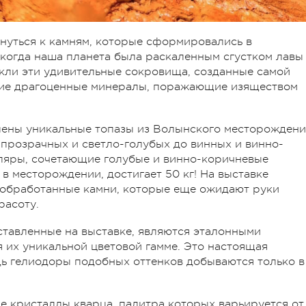
нуться к камням, которые сформировались в
когда наша планета была раскаленным сгустком лавы
никли эти удивительные сокровища, созданные самой
угие драгоценные минералы, поражающие изяществом
лены уникальные топазы из Волынского месторождени
прозрачных и светло-голубых до винных и винно-
ляры, сочетающие голубые и винно-коричневые
 в месторождении, достигает 50 кг! На выставке
еобработанные камни, которые еще ожидают руки
расоту.
ставленные на выставке, являются эталонными
 их уникальной цветовой гамме. Это настоящая
ь гелиодоры подобных оттенков добываются только в
е кристаллы кварца, палитра которых варьируется от