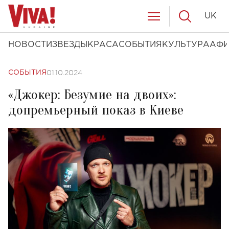
UK
НОВОСТИ
ЗВЕЗДЫ
КРАСА
СОБЫТИЯ
КУЛЬТУРА
АФ
01.10.2024
СОБЫТИЯ
«Джокер: Безумие на двоих»:
допремьерный показ в Киеве