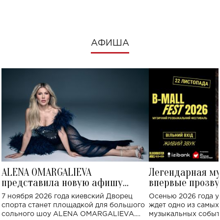
АФИША
ALENA OMARGALIEVA
Легендарная м
представила новую афишу
впервые прозву
большого концерта во Дворце
Украине: где со
7 ноября 2026 года киевский Дворец
Осенью 2026 года у
спорта
спорта станет площадкой для большого
ждет одно из самы
сольного шоу ALENA OMARGALIEVA.
музыкальных событ