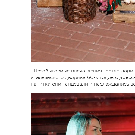
Незабываемые впечатления гостям дарил
итальянского дворика 60-х годов с дрес
напитки они танцевали и наслаждались в