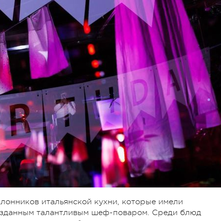
лонников итальянской кухни, которые имели
озданным талантливым шеф-поваром. Среди блюд