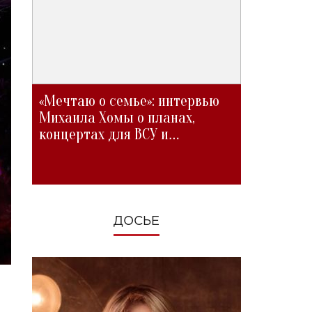
«Мечтаю о семье»: интервью
Михаила Хомы о планах,
концертах для ВСУ и
изменениях во время войны
ДОСЬЕ