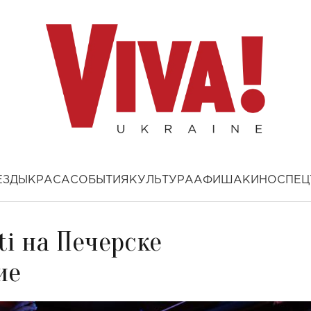
ЕЗДЫ
КРАСА
СОБЫТИЯ
КУЛЬТУРА
АФИША
КИНО
СПЕЦ
i на Печерске
ие