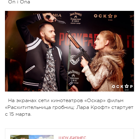
On i Ona
На экранах сети кинотеатров «Оскар» фильм
«Расхитительница гробниц: Лара Крофт» стартует
с 15 марта.
ШОУ-БИЗНЕС