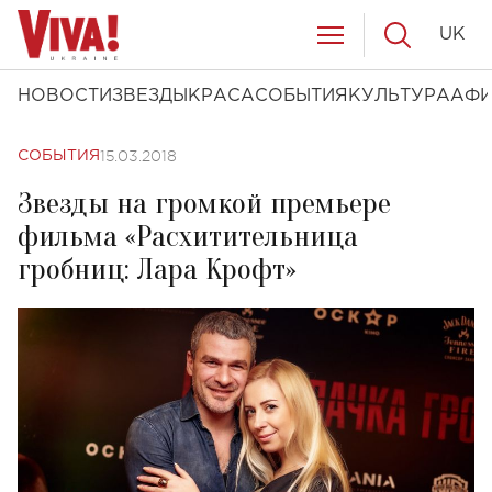
UK
НОВОСТИ
ЗВЕЗДЫ
КРАСА
СОБЫТИЯ
КУЛЬТУРА
АФ
15.03.2018
СОБЫТИЯ
Звезды на громкой премьере
фильма «Расхитительница
гробниц: Лара Крофт»