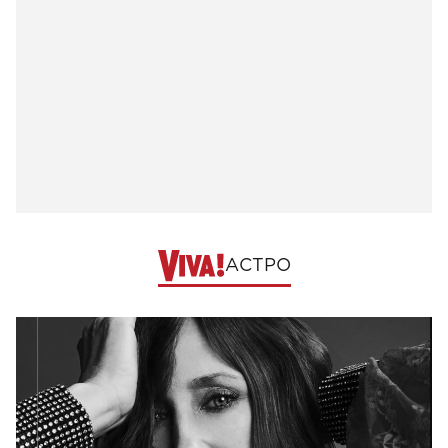
АСТРО