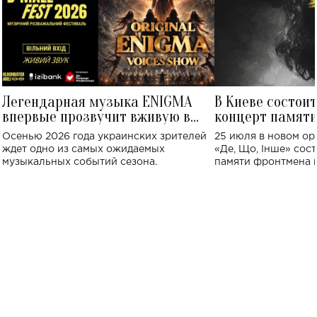
Легендарная музыка ENIGMA
В Киеве состои
впервые прозвучит вживую в
концерт памят
Украине: где состоится концерт
Клименко: более
Осенью 2026 года украинских зрителей
25 июля в новом op
исполнят песн
ждет одно из самых ожидаемых
«Де, Що, Інше» сос
музыкальных событий сезона.
памяти фронтмена
Михаила Клименко. 
особенный музыкал
посвященный артист
стало символом ис
настоящей любви.