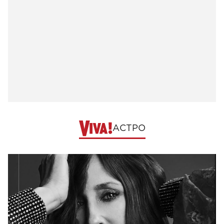
АСТРО