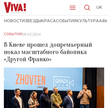
UK
НОВОСТИ
ЗВЕЗДЫ
КРАСА
СОБЫТИЯ
КУЛЬТУРА
АФ
06.02.2024
СОБЫТИЯ
В Киеве прошел допремьерный
показ масштабного байопика
«Другой Франко»