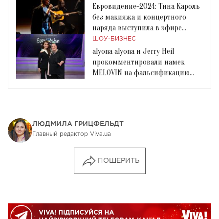
Евровидение-2024: Тина Кароль
без макияжа и концертного
наряда выступила в эфире
Нацотбора
ШОУ-БИЗНЕС
alyona alyona и Jerry Heil
прокомментировали намек
MELOVIN на фальсификацию
результатов Нацотбора
ЛЮДМИЛА ГРИЦФЕЛЬДТ
Главный редактор Viva.ua
ПОШЕРИТЬ