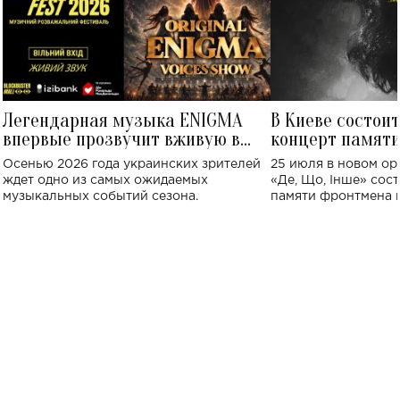
Легендарная музыка ENIGMA
В Киеве состои
впервые прозвучит вживую в
концерт памят
Украине: где состоится концерт
Клименко: более
Осенью 2026 года украинских зрителей
25 июля в новом op
исполнят песн
ждет одно из самых ожидаемых
«Де, Що, Інше» сос
музыкальных событий сезона.
памяти фронтмена
Михаила Клименко. 
особенный музыкал
посвященный артист
стало символом ис
настоящей любви.