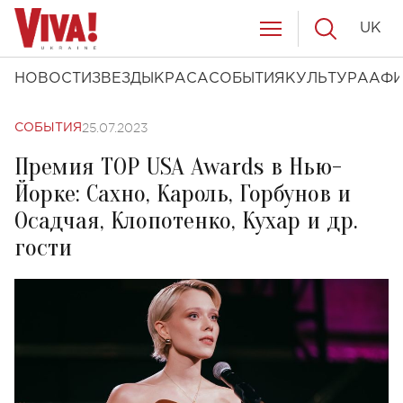
UK
НОВОСТИ
ЗВЕЗДЫ
КРАСА
СОБЫТИЯ
КУЛЬТУРА
АФ
25.07.2023
СОБЫТИЯ
Премия TOP USA Awards в Нью-
Йорке: Сахно, Кароль, Горбунов и
Осадчая, Клопотенко, Кухар и др.
гости