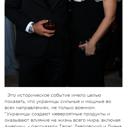
Это историческое событие имело целью
показать, что украинцы сильные и мощные во
всех направлениях, не только военном.
"Украинцы создают невероятные продукты и
оказывают влияние на жизнь всего мира, включая
Америку, – рассказали Тарас Лавровский и Диана