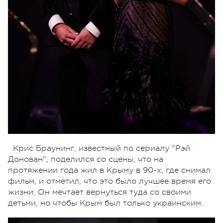
Крис Браунинг, известный по сериалу "Рэй
Донован", поделился со сцены, что на
протяжении года жил в Крыму в 90-х, где снимал
фильм, и отметил, что это было лучшее время его
жизни. Он мечтает вернуться туда со своими
детьми, но чтобы Крым был только украинским.