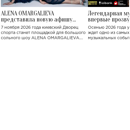
ALENA OMARGALIEVA
Легендарная м
представила новую афишу
впервые прозву
большого концерта во Дворце
Украине: где со
7 ноября 2026 года киевский Дворец
Осенью 2026 года у
спорта
спорта станет площадкой для большого
ждет одно из самы
сольного шоу ALENA OMARGALIEVA.
музыкальных событ
Концерт получил символичное название
«Не пьяная — влюбленная».