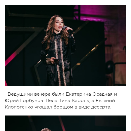
Ведущими вечера были Екатерина Осадчая и
Юрий Горбунов. Пела Тина Кароль, а Евгений
Клопотенко угощал борщом в виде десерта.