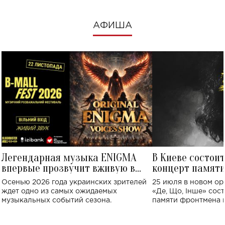
АФИША
Легендарная музыка ENIGMA
В Киеве состои
впервые прозвучит вживую в
концерт памят
Украине: где состоится концерт
Клименко: более
Осенью 2026 года украинских зрителей
25 июля в новом op
исполнят песн
ждет одно из самых ожидаемых
«Де, Що, Інше» сос
музыкальных событий сезона.
памяти фронтмена
Михаила Клименко. 
особенный музыкал