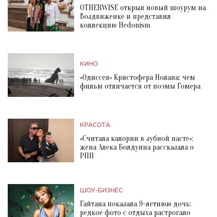
OTHERWISE открыл новый шоурум на
Воздвиженке и представил
коллекцию Hedonism
КИНО
«Одиссея» Кристофера Нолана: чем
фильм отличается от поэмы Гомера
КРАСОТА
«Считала калории в зубной пасте»:
жена Алека Болдуина рассказала о
РПП
ШОУ-БИЗНЕС
Гайтана показала 9-летнюю дочь:
редкое фото с отдыха растрогало