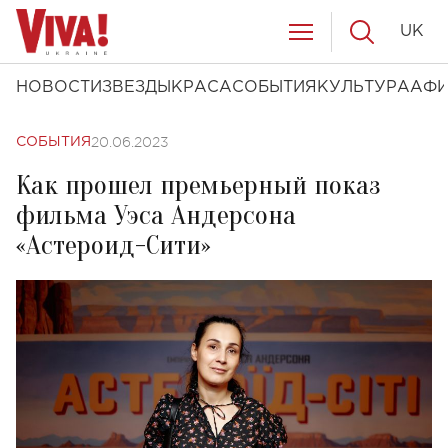
UK
НОВОСТИ
ЗВЕЗДЫ
КРАСА
СОБЫТИЯ
КУЛЬТУРА
АФ
20.06.2023
СОБЫТИЯ
Как прошел премьерный показ
фильма Уэса Андерсона
«Астероид-Сити»