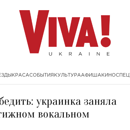
ЕЗДЫ
КРАСА
СОБЫТИЯ
КУЛЬТУРА
АФИША
КИНО
СПЕЦ
обедить: украинка заняла
стижном вокальном