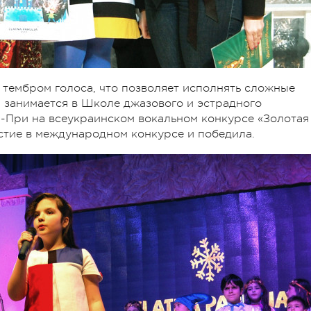
 тембром голоса, что позволяет исполнять сложные
 занимается в Школе джазового и эстрадного
н-При на всеукраинском вокальном конкурсе «Золотая
астие в международном конкурсе и победила.