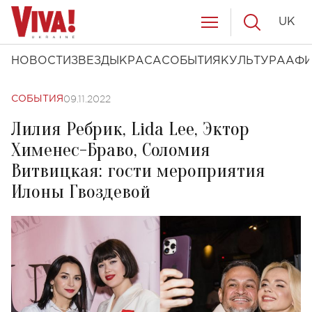
UK
НОВОСТИ
ЗВЕЗДЫ
КРАСА
СОБЫТИЯ
КУЛЬТУРА
АФ
09.11.2022
СОБЫТИЯ
Лилия Ребрик, Lida Lee, Эктор
Хименес-Браво, Соломия
Витвицкая: гости мероприятия
Илоны Гвоздевой