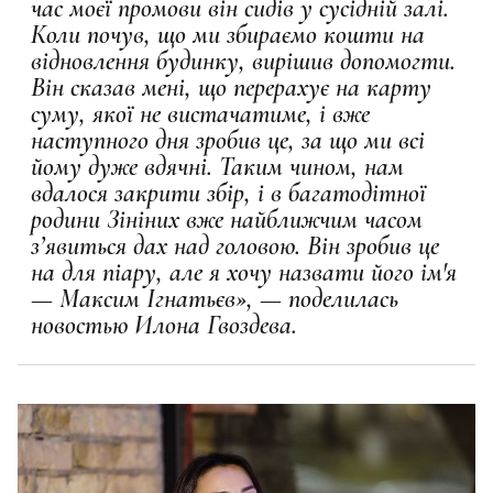
час моєї промови він сидів у сусідній залі.
Коли почув, що ми збираємо кошти на
відновлення будинку, вирішив допомогти.
Він сказав мені, що перерахує на карту
суму, якої не вистачатиме, і вже
наступного дня зробив це, за що ми всі
йому дуже вдячні. Таким чином, нам
вдалося закрити збір, і в багатодітної
родини Зініних вже найближчим часом
з’явиться дах над головою. Він зробив це
на для піару, але я хочу назвати його ім'я
— Максим Ігнатьєв», — поделилась
новостью Илона Гвоздева.