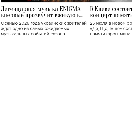
Легендарная музыка ENIGMA
В Киеве состои
впервые прозвучит вживую в
концерт памят
Украине: где состоится концерт
Клименко: более
Осенью 2026 года украинских зрителей
25 июля в новом op
исполнят песн
ждет одно из самых ожидаемых
«Де, Що, Інше» сос
музыкальных событий сезона.
памяти фронтмена
Михаила Клименко. 
особенный музыкал
посвященный артист
стало символом ис
настоящей любви.