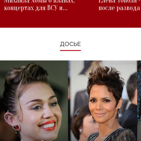
Михаила Хомы о планах,
Елена Тополя 
концертах для ВСУ и
после развода
изменениях во время войны
ДОСЬЕ