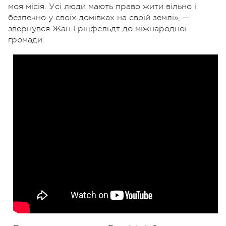
моя місія. Усі люди мають право жити вільно і
безпечно у своїх домівках на своїй землі», —
звернувся Жан Гріцфельдт до міжнародної
громади.