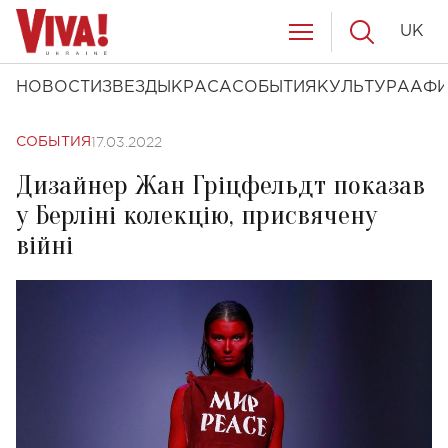
UK
НОВОСТИ
ЗВЕЗДЫ
КРАСА
СОБЫТИЯ
КУЛЬТУРА
АФ
17.03.2022
СОБЫТИЯ
Дизайнер Жан Гріцфельдт показав
у Берліні колекцію, присвячену
війні