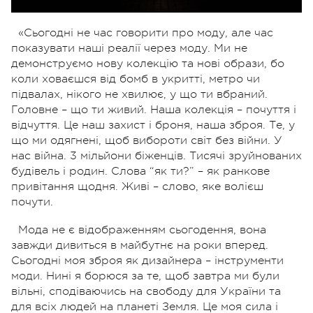
«Сьогодні не час говорити про моду, але час
показувати наші реалії через моду. Ми не
демонструємо нову колекцію та нові образи, бо
коли ховаєшся від бомб в укритті, метро чи
підвалах, нікого не хвилює, у що ти вбраний.
Головне – що ти живий. Наша колекція – почуття і
відчуття. Це наш захист і броня, наша зброя. Те, у
що ми одягнені, щоб вибороти світ без війни. У
нас війна. 3 мільйони біженців. Тисячі зруйнованих
будівель і родин. Слова “як ти?” – як ранкове
привітання щодня. Живі – слово, яке волієш
почути.
Мода не є відображенням сьогодення, вона
завжди дивиться в майбутнє на роки вперед.
Сьогодні моя зброя як дизайнера – інструменти
моди. Нині я борюся за те, щоб завтра ми були
вільні, сподіваючись на свободу для України та
для всіх людей на планеті Земля. Це моя сила і