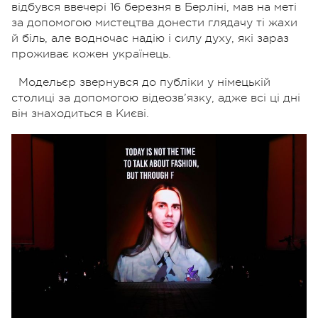
відбувся ввечері 16 березня в Берліні, мав на меті
за допомогою мистецтва донести глядачу ті жахи
й біль, але водночас надію і силу духу, які зараз
проживає кожен українець.
Модельєр звернувся до публіки у німецькій
столиці за допомогою відеозв’язку, адже всі ці дні
він знаходиться в Києві.