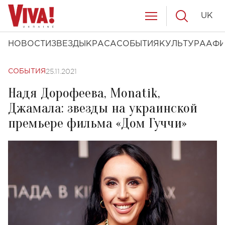
UK
НОВОСТИ
ЗВЕЗДЫ
КРАСА
СОБЫТИЯ
КУЛЬТУРА
АФ
25.11.2021
СОБЫТИЯ
Надя Дорофеева, Monatik,
Джамала: звезды на украинской
премьере фильма «Дом Гуччи»