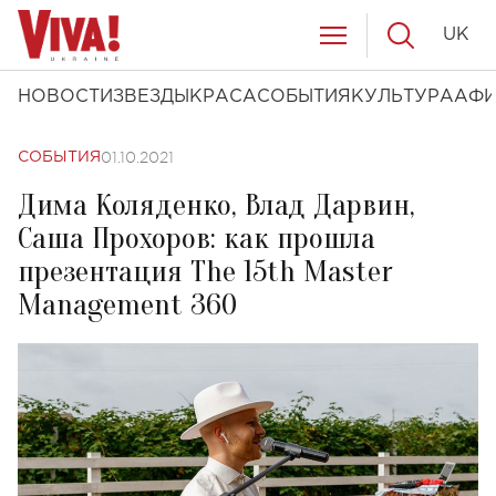
UK
НОВОСТИ
ЗВЕЗДЫ
КРАСА
СОБЫТИЯ
КУЛЬТУРА
АФ
01.10.2021
СОБЫТИЯ
Дима Коляденко, Влад Дарвин,
Саша Прохоров: как прошла
презентация The 15th Master
Management 360