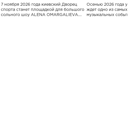
большого концерта во Дворце
Украине: где со
7 ноября 2026 года киевский Дворец
Осенью 2026 года у
спорта
спорта станет площадкой для большого
ждет одно из самы
сольного шоу ALENA OMARGALIEVA.
музыкальных событ
Концерт получил символичное название
«Не пьяная — влюбленная».