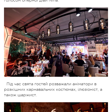
голосом оперної діви Nina.
Під час свята гостей розважали аніматори в
розкішних карнавальних костюмах, ілюзіоніст, а
також шаржист.