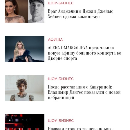
ШОУ-БИЗНЕС
Брат Анджелины Джоли Джеймс
Хейвен сделал каминг-аут
АФИША
ALENA OMARGALIEVA представила
новую афишу большого концерта во
Дворце спорта
ШОУ-БИЗНЕС
После расставания с Кацуриной:
Владимир Дантес показался с новой
избранницей
ШОУ-БИЗНЕС
Назвали второго тренера нового