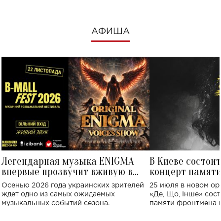
АФИША
Легендарная музыка ENIGMA
В Киеве состои
впервые прозвучит вживую в
концерт памят
Украине: где состоится концерт
Клименко: более
Осенью 2026 года украинских зрителей
25 июля в новом op
исполнят песн
ждет одно из самых ожидаемых
«Де, Що, Інше» сос
музыкальных событий сезона.
памяти фронтмена
Михаила Клименко. 