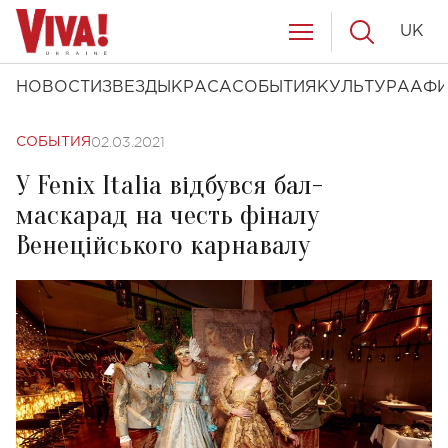
UK
НОВОСТИ
ЗВЕЗДЫ
КРАСА
СОБЫТИЯ
КУЛЬТУРА
АФ
02.03.2021
СОБЫТИЯ
У Fenix Italia відбувся бал-
маскарад на честь фіналу
Венеційського карнавалу