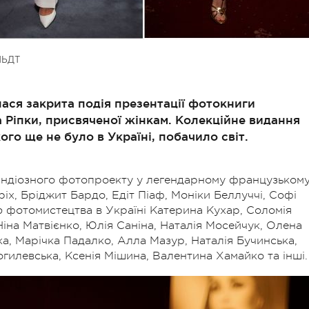
ЬДТ
лася закрита подія презентації фотокниги
 Ріпки, присвяченої жінкам. Колекційне видання
ого ще не було в Україні, побачило світ.
рандіозного фотопроекту у легендарному французьком
ріх, Бріджит Бардо, Едіт Піаф, Моніки Беллуччі, Софі
 фотомистецтва в Україні Катерина Кухар, Соломія
і Ніна Матвієнко, Юлія Саніна, Наталія Мосейчук, Олена
а, Марічка Падалко, Алла Мазур, Наталія Бучинська,
огилевська, Ксенія Мішина, Валентина Хамайко та інші.