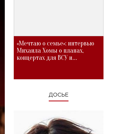
«Мечтаю о семье»: интервью
Михаила Хомы о планах,
концертах для ВСУ и
изменениях во время войны
ДОСЬЕ