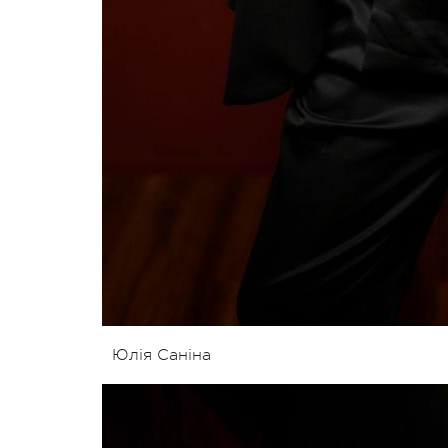
Юлія Саніна