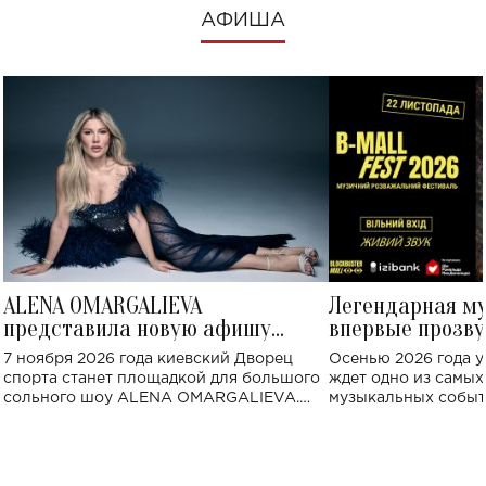
АФИША
ALENA OMARGALIEVA
Легендарная м
представила новую афишу
впервые прозву
большого концерта во Дворце
Украине: где со
7 ноября 2026 года киевский Дворец
Осенью 2026 года у
спорта
спорта станет площадкой для большого
ждет одно из самы
сольного шоу ALENA OMARGALIEVA.
музыкальных событ
Концерт получил символичное название
«Не пьяная — влюбленная».