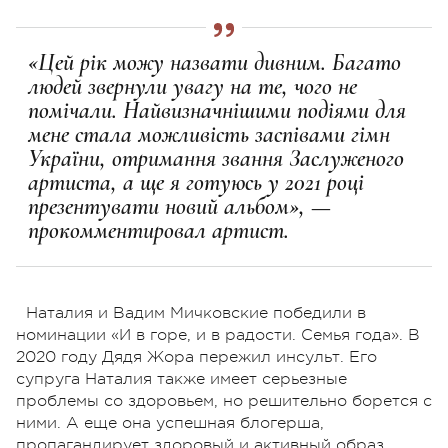
«Цей рік можу назвати дивним. Багато
людей звернули увагу на те, чого не
помічали. Найвизначнішими подіями для
мене стала можливість заспівами гімн
України, отримання звання Заслуженого
артиста, а ще я готуюсь у 2021 році
презентувати новий альбом», —
прокомментировал артист.
Наталия и Вадим Мичковские победили в
номинации «И в горе, и в радости. Семья года». В
2020 году Дядя Жора пережил инсульт. Его
супруга Наталия также имеет серьезные
проблемы со здоровьем, но решительно борется с
ними. А еще она успешная блогерша,
пропагандирует здоровый и активный образ