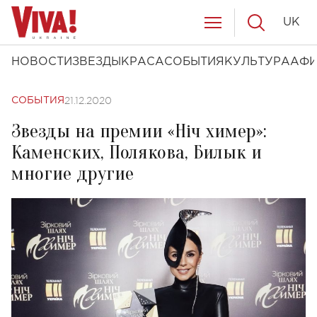
UK
НОВОСТИ
ЗВЕЗДЫ
КРАСА
СОБЫТИЯ
КУЛЬТУРА
АФ
21.12.2020
СОБЫТИЯ
Звезды на премии «Ніч химер»:
Каменских, Полякова, Билык и
многие другие