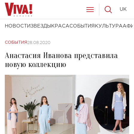
UK
НОВОСТИ
ЗВЕЗДЫ
КРАСА
СОБЫТИЯ
КУЛЬТУРА
АФ
28.08.2020
СОБЫТИЯ
Анастасия Иванова представила
новую коллекцию