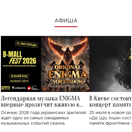
АФИША
Легендарная музыка ENIGMA
В Киеве состои
впервые прозвучит вживую в
концерт памят
Украине: где состоится концерт
Клименко: более
Осенью 2026 года украинских зрителей
25 июля в новом op
исполнят песн
ждет одно из самых ожидаемых
«Де, Що, Інше» сос
музыкальных событий сезона.
памяти фронтмена
Михаила Клименко. 