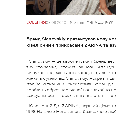
05.08.2020
Автор:
СОБЫТИЯ
МИЛА ДОНЧУК
Бренд Slanovskiy презентував нову кол
ювелірними прикрасами ZARINA та взу
Slanovskiy — це європейський бренд весі
тих, хто завжди стежить за новими тенденц
вишуканістю, жіночною загадкою, але в то
жінки в сукнях від Slanovskiy. Яскраві і 
Італійські тканини і ексклюзивні француз
зроблять образ нареченої надзвичайно пр
сексуальності — ось як виглядають ті — хт
Ювелірний Дім ZARINA, перший діаманто
1998 Наталею Нетовкіної з безмежною любо