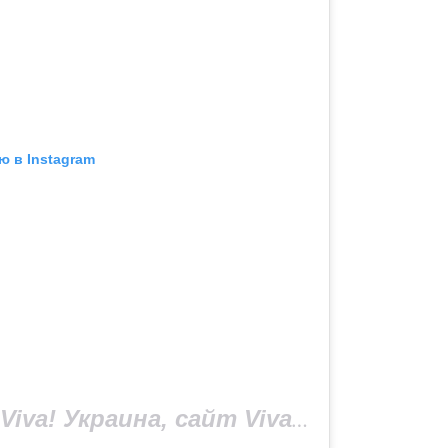
ю в Instagram
Публикация от Viva! Украина, сайт Viva.ua (@viva_ukraine_magazine)