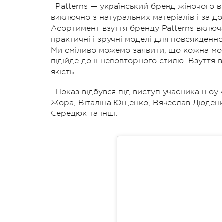
Patterns — український бренд жіночого вз
виключно з натуральних матеріалів і за 
Асортимент взуття бренду Patterns включає
практичні і зручні моделі для повсякденно
Ми сміливо можемо заявити, що кожна мод
підійде до її неповторного стилю. Взуття 
якість.
Показ відбувся під виступ учасника шоу
Жора, Віталіна Ющенко, Вячеслав Дюденк
Середюк та інші.