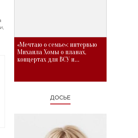
я
и,
«Мечтаю о семье»: интервью
Михаила Хомы о планах,
концертах для ВСУ и
изменениях во время войны
ДОСЬЕ