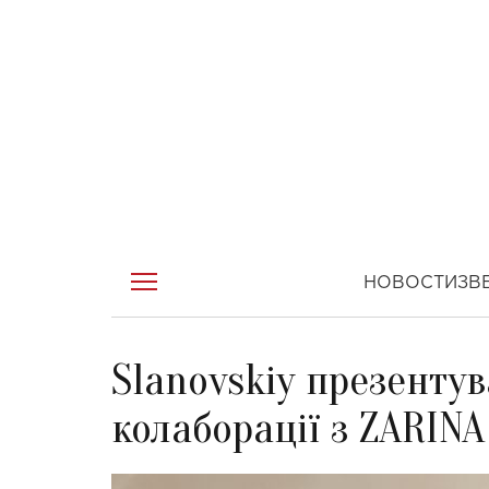
НОВОСТИ
ЗВ
Slanovskiy презентув
колаборації з ZARINA