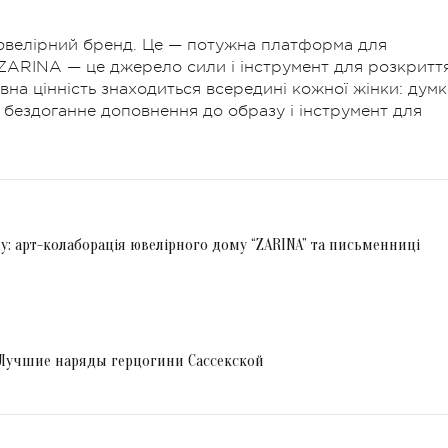
ювелірний бренд. Це — потужна платформа для
 ZARINA — це джерело сили і інструмент для розкритт
вна цінність знаходиться всередині кожної жінки: думк
е бездоганне доповнення до образу і інструмент для
у: арт-колаборація ювелірного дому “ZARINA” та письменниці
 Лучшие наряды герцогини Сассекской