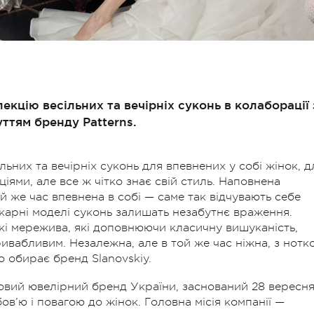
екцію весільних та вечірніх суконь в колаборації 
ттям бренду Patterns.
льних та вечірніх суконь для впевнених у собі жінок, д
іями, але все ж чітко знає свій стиль. Наповнена
й же час впевнена в собі — саме так відчувають себе
шикарні моделі суконь залишать незабутнє враження.
ькі мережива, які доповнюючи класичну вишуканість,
ивабливим. Незалежна, але в той же час ніжна, з нотк
о обирає бренд Slanovskiy.
вий ювелірний бренд України, заснований 28 вересн
в’ю і повагою до жінок. Головна місія компанії —