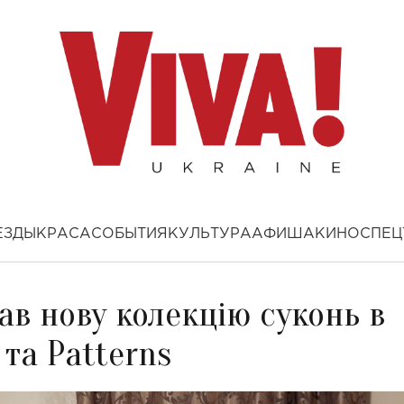
ЕЗДЫ
КРАСА
СОБЫТИЯ
КУЛЬТУРА
АФИША
КИНО
СПЕЦ
ав нову колекцію суконь в
 та Patterns