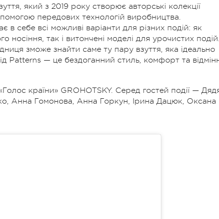
уття, який з 2019 року створює авторські колекції
допомогою передових технологій виробництва.
 в себе всі можливі варіанти для різних подій: як
го носіння, так і витончені моделі для урочистих подiй
ниця зможе знайти саме ту пару взуття, яка ідеально
від Patterns — це бездоганний стиль, комфорт та відмін
 «Голос країни» GROHOTSKY. Серед гостей події — Дяд
о, Анна Гомонова, Анна Горкун, Ірина Дацюк, Оксана