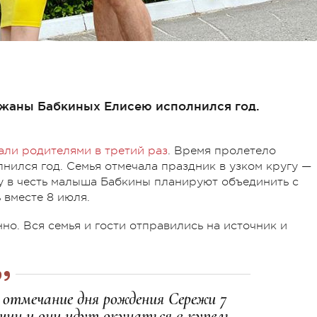
ежаны Бабкиных Елисею исполнился год.
али родителями в третий раз
. Время пролетело
нился год. Семья отмечала праздник в узком кругу —
у в честь малыша Бабкины планируют объединить с
вместе 8 июля.
о. Вся семья и гости отправились на источник и
 отмечание дня рождения Сережи 7
чин и они идут окунаться в купель,