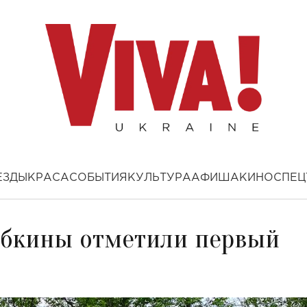
ЕЗДЫ
КРАСА
СОБЫТИЯ
КУЛЬТУРА
АФИША
КИНО
СПЕЦ
абкины отметили первый