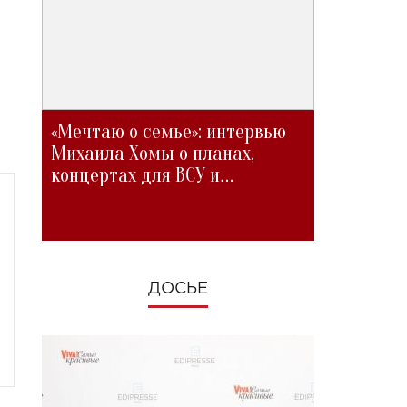
«Мечтаю о семье»: интервью
Михаила Хомы о планах,
концертах для ВСУ и
изменениях во время войны
ДОСЬЕ