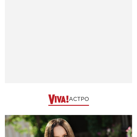
АСТРО