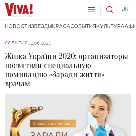
UK
НОВОСТИ
ЗВЕЗДЫ
КРАСА
СОБЫТИЯ
КУЛЬТУРА
АФ
02.06.2020
СОБЫТИЯ
Жінка України 2020: организаторы
посвятили специальную
номинацию «Заради життя»
врачам