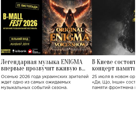
Легендарная музыка ENIGMA
В Киеве состои
впервые прозвучит вживую в
концерт памят
Украине: где состоится концерт
Клименко: более
Осенью 2026 года украинских зрителей
25 июля в новом op
исполнят песн
ждет одно из самых ожидаемых
«Де, Що, Інше» сос
музыкальных событий сезона.
памяти фронтмена
Михаила Клименко. 
особенный музыкал
посвященный артист
стало символом ис
настоящей любви.