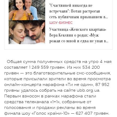
"Счастливей никогда не
встречали": Потап растрогал
сеть публичным признанием в
любви Насте Каменских
ШОУ-БИЗНЕС
Участница «Женского квартала»
Вера Кекелия о родах: «Муж
рожал со мной и едва не упал в
обморок»
Общая сумма полученных средств на утро 4 мая
составляет 1 249 559 гривен. Из них 534 200
гривен — это благотворительные смс-сообщения,
которые присылали зрители во время просмотра
онлайн-концерта марафона «Ти не один», 87 952
гривны удалось собрать на сайте ubb.org.ua.
Первым взносом в рамках марафона стали
средства телеканала «1+1», собранные от
голосования и продажи рекламы во время
финала шоу «Голос країни-10» — 627 407 гривен.