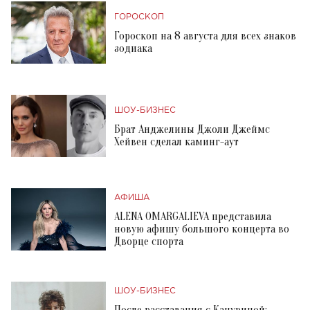
ГОРОСКОП
Гороскоп на 8 августа для всех знаков
зодиака
ШОУ-БИЗНЕС
Брат Анджелины Джоли Джеймс
Хейвен сделал каминг-аут
АФИША
ALENA OMARGALIEVA представила
новую афишу большого концерта во
Дворце спорта
ШОУ-БИЗНЕС
После расставания с Кацуриной: