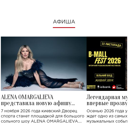
АФИША
ALENA OMARGALIEVA
Легендарная м
представила новую афишу
впервые прозву
большого концерта во Дворце
Украине: где со
7 ноября 2026 года киевский Дворец
Осенью 2026 года у
спорта
спорта станет площадкой для большого
ждет одно из самы
сольного шоу ALENA OMARGALIEVA.
музыкальных событ
Концерт получил символичное название