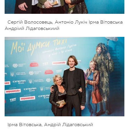
Сергій Волосовець, Антоніо Лукіч Ірма Вітовська
Андріий Лідаговськиий
Ірма Вітовська, Андрій Лідаговський