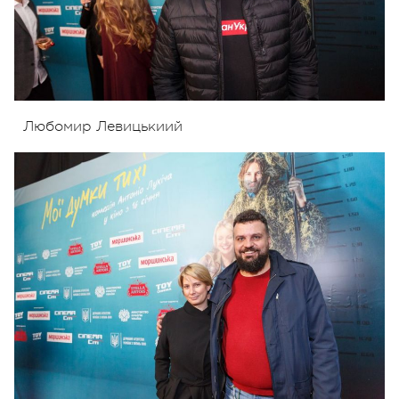
Любомир Левицькиий