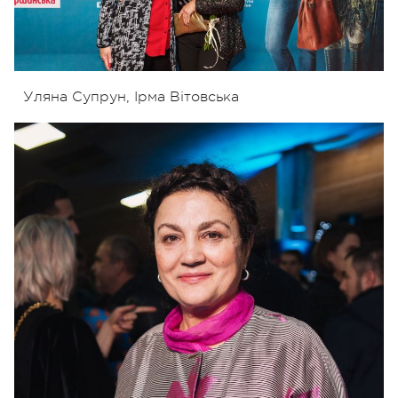
Уляна Супрун, Ірма Вітовська