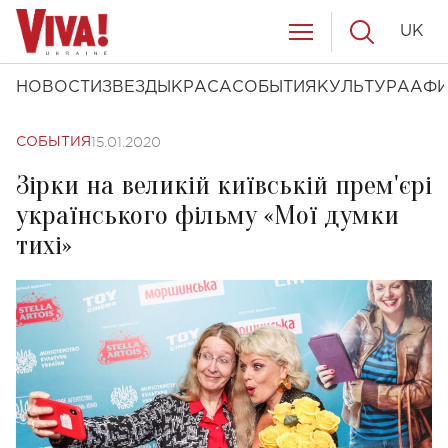
UK
НОВОСТИ
ЗВЕЗДЫ
КРАСА
СОБЫТИЯ
КУЛЬТУРА
АФ
15.01.2020
СОБЫТИЯ
Зірки на великій київській прем'єрі
українського фільму «Мої думки
тихі»