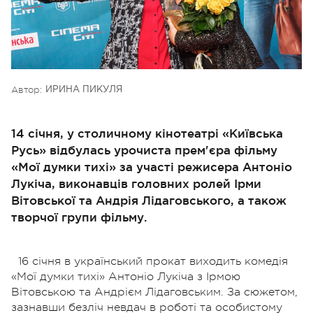
Автор:
ИРИНА ПИКУЛЯ
14 січня, у столичному кінотеатрі «Київська
Русь» відбулась урочиста прем'єра фільму
«Мої думки тихі» за участі режисера Антоніо
Лукіча, виконавців головних ролей Ірми
Вітовської та Андрія Лідаговського, а також
творчої групи фільму.
16 січня в український прокат виходить комедія
«Мої думки тихі» Антоніо Лукіча з Ірмою
Вітовською та Андрієм Лідаговським. За сюжетом,
зазнавши безліч невдач в роботі та особистому