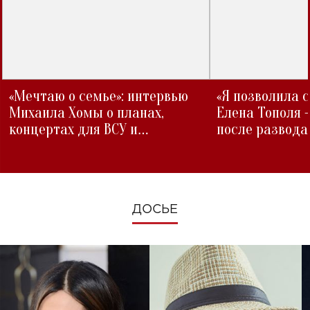
«Мечтаю о семье»: интервью
«Я позволила 
Михаила Хомы о планах,
Елена Тополя 
концертах для ВСУ и
после развода
изменениях во время войны
ДОСЬЕ