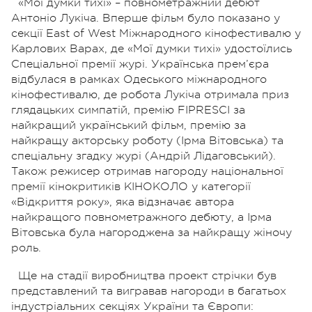
«Мої думки тихі» – повнометражний дебют
Антоніо Лукіча. Вперше фільм було показано у
секції East of West Міжнародного кінофестивалю у
Карлових Варах, де «Мої думки тихі» удостоїлись
Спеціальної премії журі. Українська прем’єра
відбулася в рамках Одеського міжнародного
кінофестивалю, де робота Лукіча отримала приз
глядацьких симпатій, премію FIPRESCI за
найкращий український фільм, премію за
найкращу акторську роботу (Ірма Вітовська) та
спеціальну згадку журі (Андрій Лідаговський).
Також режисер отримав нагороду національної
премії кінокритиків КІНОКОЛО у категорії
«Відкриття року», яка відзначає автора
найкращого повнометражного дебюту, а Ірма
Вітовська була нагороджена за найкращу жіночу
роль.
Ще на стадії виробництва проект стрічки був
представлений та вигравав нагороди в багатьох
індустріальних секціях України та Європи: