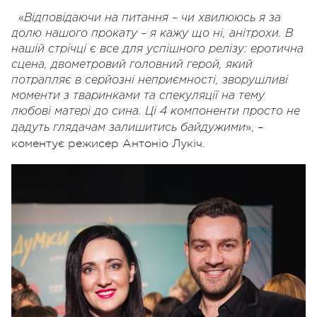
«
Відповідаючи на питання – чи хвилююсь я за
долю нашого прокату – я кажу що ні, анітрохи. В
нашій стрічці є все для успішного релізу: еротична
сцена, двометровий головний герой, який
потрапляє в серйозні неприємності, зворушливі
моменти з тваринками та спекуляції на тему
любові матері до сина. Ці 4 компоненти просто не
», –
дадуть глядачам залишитись байдужими
коментує режисер Антоніо Лукіч.