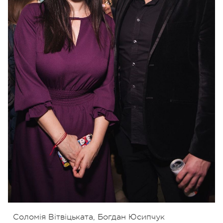
Соломія Вітвіцьката, Богдан Юсипчук