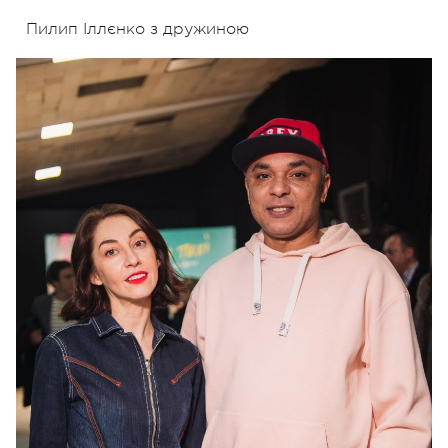
Пилип Іллєнко з дружиною