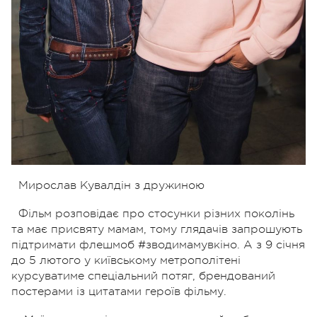
Мирослав Кувалдін з дружиною
Фільм розповідає про стосунки різних поколінь
та має присвяту мамам, тому глядачів запрошують
підтримати флешмоб #зводимамувкіно. А з 9 січня
до 5 лютого у київському метрополітені
курсуватиме спеціальний потяг, брендований
постерами із цитатами героїв фільму.