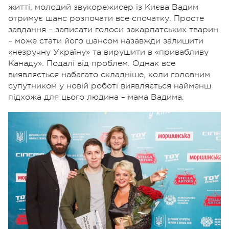
житті, молодий звукорежисер із Києва Вадим
отримує шанс розпочати все спочатку. Просте
завдання – записати голоси закарпатських тварин
– може стати його шансом назавжди залишити
«незручну Україну» та вирушити в «привабливу
Канаду». Подалі від проблем. Однак все
виявляється набагато складніше, коли головним
супутником у новій роботі виявляється найменш
підхожа для цього людина – мама Вадима.