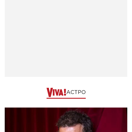
АСТРО