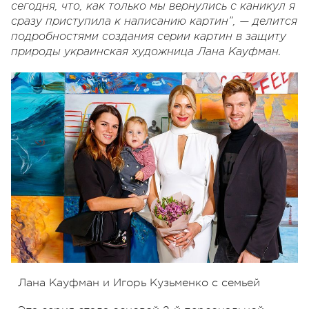
сегодня, что, как только мы вернулись с каникул я
сразу приступила к написанию картин”, — делится
подробностями создания серии картин в защиту
природы украинская художница Лана Кауфман.
Лана Кауфман и Игорь Кузьменко с семьей