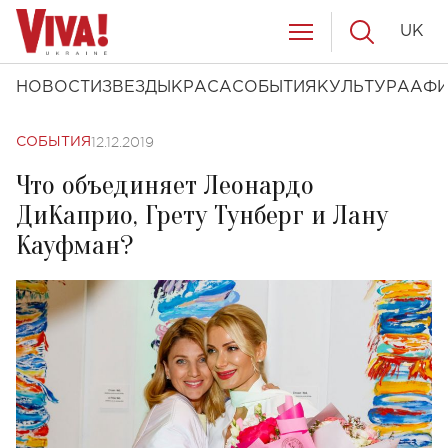
UK
НОВОСТИ
ЗВЕЗДЫ
КРАСА
СОБЫТИЯ
КУЛЬТУРА
АФ
12.12.2019
СОБЫТИЯ
Что объединяет Леонардо
ДиКаприо, Грету Тунберг и Лану
Кауфман?