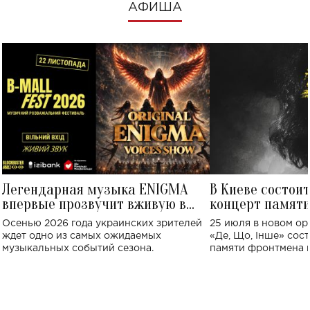
АФИША
Легендарная музыка ENIGMA
В Киеве состои
впервые прозвучит вживую в
концерт памят
Украине: где состоится концерт
Клименко: более
Осенью 2026 года украинских зрителей
25 июля в новом op
исполнят песн
ждет одно из самых ожидаемых
«Де, Що, Інше» сос
музыкальных событий сезона.
памяти фронтмена
Михаила Клименко. 
особенный музыкал
посвященный артист
стало символом ис