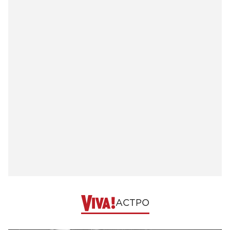
АСТРО