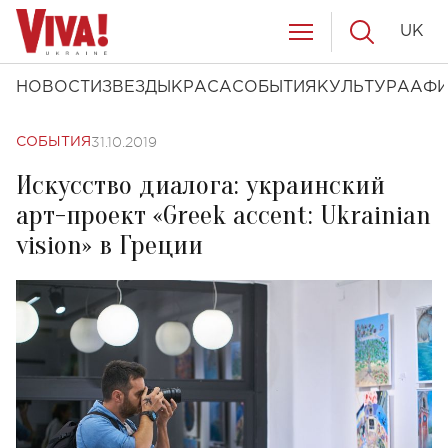
UK
НОВОСТИ
ЗВЕЗДЫ
КРАСА
СОБЫТИЯ
КУЛЬТУРА
АФ
31.10.2019
СОБЫТИЯ
Искусство диалога: украинский
арт-проект «Greek accent: Ukrainian
vision» в Греции