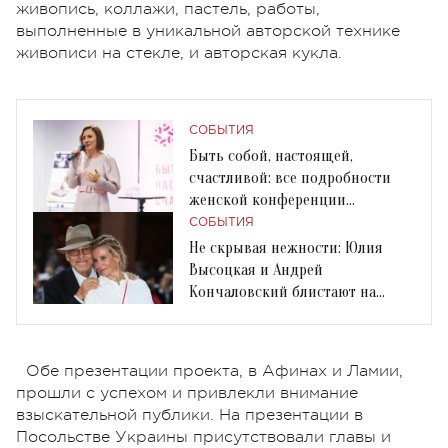
живопись, коллажи, пастель, работы,
выполненные в уникальной авторской технике
живописи на стекле, и авторская кукла.
СОБЫТИЯ
Быть собой, настоящей,
счастливой: все подробности
женской конференции
Connecting Women 2019
СОБЫТИЯ
Не скрывая нежности: Юлия
Высоцкая и Андрей
Кончаловский блистают на
красной дорожке в Риме
Обе презентации проекта, в Афинах и Ламии,
прошли с успехом и привлекли внимание
взыскательной публики. На презентации в
Посольстве Украины присутствовали главы и