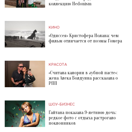
коллекцию Hedonism
КИНО
«Одиссея» Кристофера Нолана: чем
фильм отличается от поэмы Гомера
КРАСОТА
«Считала калории в зубной пасте»:
жена Алека Болдуина рассказала о
РПП
ШОУ-БИЗНЕС
Гайтана показала 9-летнюю дочь:
редкое фото с отдыха растрогало
поклонников