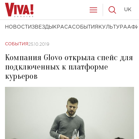
UK
НОВОСТИ
ЗВЕЗДЫ
КРАСА
СОБЫТИЯ
КУЛЬТУРА
АФ
25.10.2019
СОБЫТИЯ
Компания Glovo открыла спейс для
подключенных к платформе
курьеров