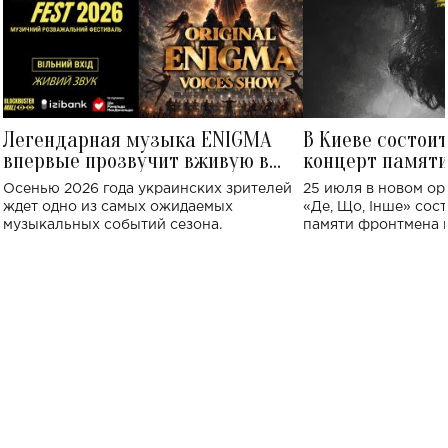
Легендарная музыка ENIGMA
В Киеве состои
впервые прозвучит вживую в
концерт памят
Украине: где состоится концерт
Клименко: более
Осенью 2026 года украинских зрителей
25 июля в новом op
исполнят песн
ждет одно из самых ожидаемых
«Де, Що, Інше» сос
музыкальных событий сезона.
памяти фронтмена
Михаила Клименко. 
особенный музыкал
посвященный артист
стало символом ис
настоящей любви.