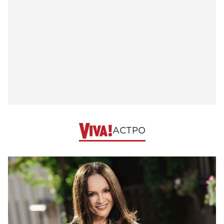
АСТРО