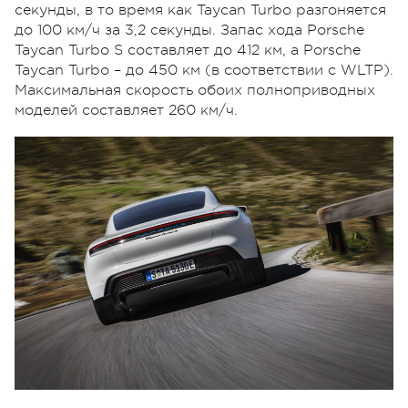
секунды, в то время как Taycan Turbo разгоняется
до 100 км/ч за 3,2 секунды. Запас хода Porsche
Taycan Turbo S составляет до 412 км, а Porsche
Taycan Turbo – до 450 км (в соответствии с WLTP).
Максимальная скорость обоих полноприводных
моделей составляет 260 км/ч.