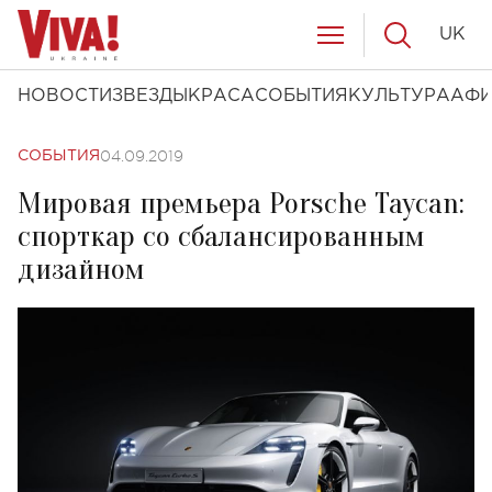
UK
НОВОСТИ
ЗВЕЗДЫ
КРАСА
СОБЫТИЯ
КУЛЬТУРА
АФ
04.09.2019
СОБЫТИЯ
Мировая премьера Porsche Taycan:
спорткар со сбалансированным
дизайном