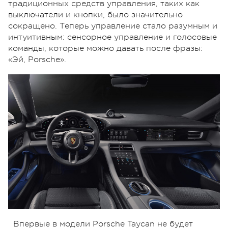
традиционных средств управления, таких как
выключатели и кнопки, было значительно
сокращено. Теперь управление стало разумным и
интуитивным: сенсорное управление и голосовые
команды, которые можно давать после фразы:
«Эй, Porsche».
Впервые в модели Porsche Taycan не будет