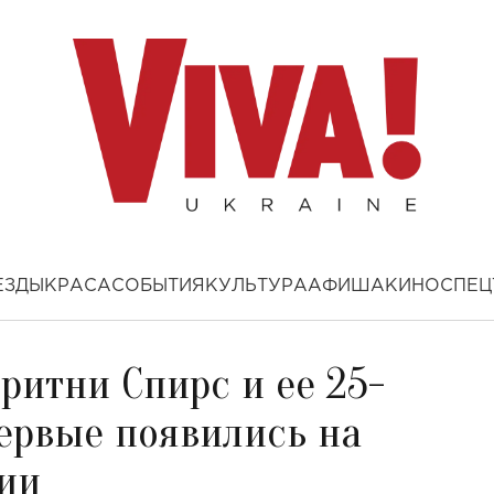
ЕЗДЫ
КРАСА
СОБЫТИЯ
КУЛЬТУРА
АФИША
КИНО
СПЕЦ
Бритни Спирс и ее 25-
ервые появились на
ии