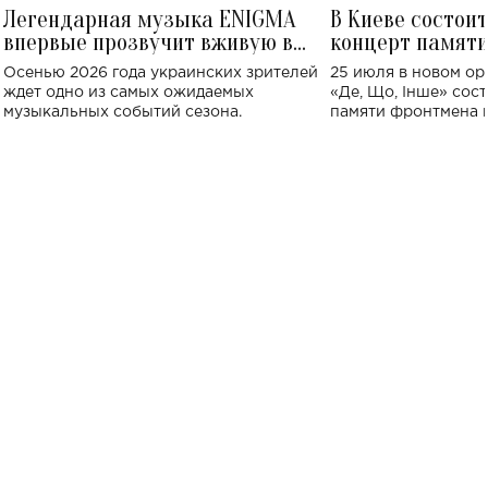
Легендарная музыка ENIGMA
В Киеве состои
впервые прозвучит вживую в
концерт памят
Украине: где состоится концерт
Клименко: более
Осенью 2026 года украинских зрителей
25 июля в новом op
исполнят песн
ждет одно из самых ожидаемых
«Де, Що, Інше» сос
музыкальных событий сезона.
памяти фронтмена
Михаила Клименко. 
особенный музыкал
посвященный артист
стало символом ис
настоящей любви.