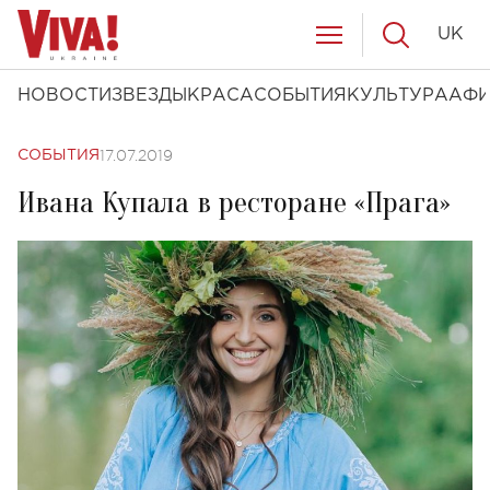
UK
НОВОСТИ
ЗВЕЗДЫ
КРАСА
СОБЫТИЯ
КУЛЬТУРА
АФ
17.07.2019
СОБЫТИЯ
Ивана Купала в ресторане «Прага»