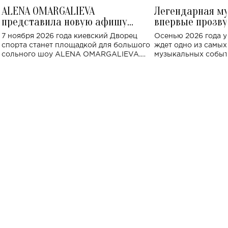
ALENA OMARGALIEVA
Легендарная м
представила новую афишу
впервые прозву
большого концерта во Дворце
Украине: где со
7 ноября 2026 года киевский Дворец
Осенью 2026 года у
спорта
спорта станет площадкой для большого
ждет одно из самы
сольного шоу ALENA OMARGALIEVA.
музыкальных событ
Концерт получил символичное название
«Не пьяная — влюбленная».