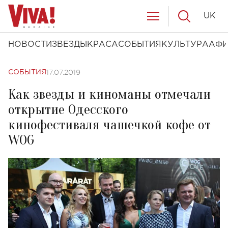
UK
НОВОСТИ
ЗВЕЗДЫ
КРАСА
СОБЫТИЯ
КУЛЬТУРА
АФ
17.07.2019
СОБЫТИЯ
Как звезды и киноманы отмечали
открытие Одесского
кинофестиваля чашечкой кофе от
WOG