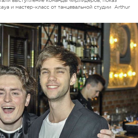
тали выступление команды чирлидеров, показ
kaya и мастер-класс от танцевальной студии Arthur