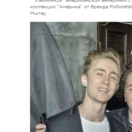
"Изюминкой" американской вечеринки с
коллекции "Америка" от бренда Poltorets
Murray.