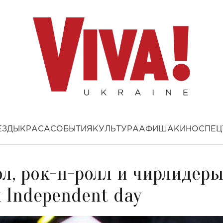
ЕЗДЫ
КРАСА
СОБЫТИЯ
КУЛЬТУРА
АФИША
КИНО
СПЕЦ
л, рок-н-ролл и чирлидеры
 Independent day