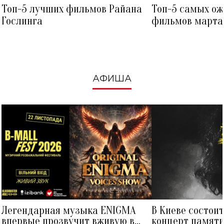
Топ-5 лучших фильмов Райана
Топ-5 самых о
Гослинга
фильмов марта 
посмотреть в к
АФИША
Легендарная музыка ENIGMA
В Киеве состои
впервые прозвучит вживую в
концерт памят