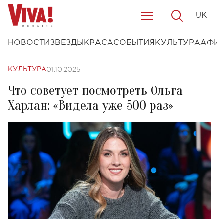
UK
НОВОСТИ
ЗВЕЗДЫ
КРАСА
СОБЫТИЯ
КУЛЬТУРА
АФ
01.10.2025
КУЛЬТУРА
Что советует посмотреть Ольга
Харлан: «Видела уже 500 раз»