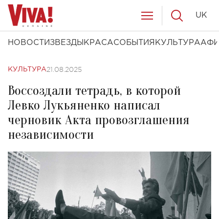
UK
НОВОСТИ
ЗВЕЗДЫ
КРАСА
СОБЫТИЯ
КУЛЬТУРА
АФ
21.08.2025
КУЛЬТУРА
Воссоздали тетрадь, в которой
Левко Лукьяненко написал
черновик Акта провозглашения
независимости