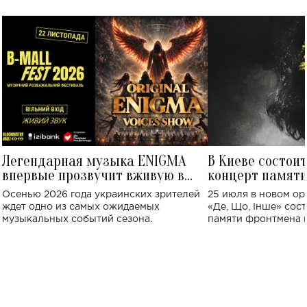
Легендарная музыка ENIGMA
В Киеве состои
впервые прозвучит вживую в
концерт памят
Украине: где состоится концерт
Клименко: более
Осенью 2026 года украинских зрителей
25 июля в новом op
исполнят песн
ждет одно из самых ожидаемых
«Де, Що, Інше» сос
музыкальных событий сезона.
памяти фронтмена
Михаила Клименко. 
особенный музыкал
посвященный артист
стало символом ис
настоящей любви.