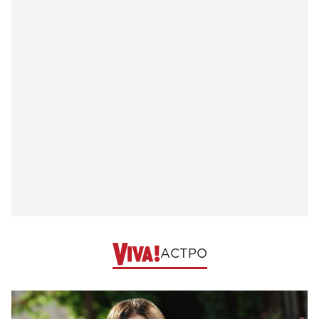
АСТРО