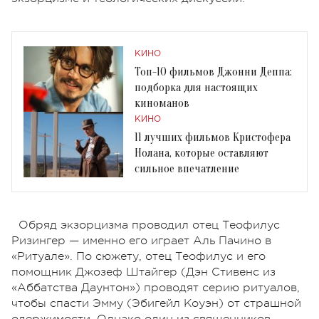
КИНО
Топ-10 фильмов Джонни Деппа:
подборка для настоящих
киноманов
КИНО
11 лучших фильмов Кристофера
Нолана, которые оставляют
сильное впечатление
Обряд экзорцизма проводил отец Теофилус
Ризингер — именно его играет Аль Пачино в
«Ритуале». По сюжету, отец Теофилус и его
помощник Джозеф Штайгер (Дэн Стивенс из
«Аббатства Даунтон») проводят серию ритуалов,
чтобы спасти Эмму (Эбигейл Коуэн) от страшной
одержимости. Однако один из священников