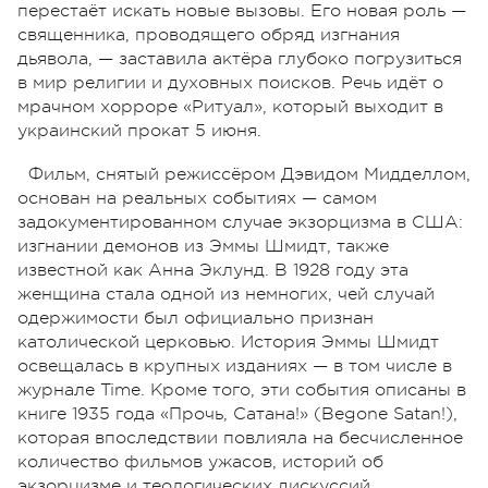
перестаёт искать новые вызовы. Его новая роль —
священника, проводящего обряд изгнания
дьявола, — заставила актёра глубоко погрузиться
в мир религии и духовных поисков. Речь идёт о
мрачном хорроре «Ритуал», который выходит в
украинский прокат 5 июня.
Фильм, снятый режиссёром Дэвидом Мидделлом,
основан на реальных событиях — самом
задокументированном случае экзорцизма в США:
изгнании демонов из Эммы Шмидт, также
известной как Анна Эклунд. В 1928 году эта
женщина стала одной из немногих, чей случай
одержимости был официально признан
католической церковью. История Эммы Шмидт
освещалась в крупных изданиях — в том числе в
журнале Time. Кроме того, эти события описаны в
книге 1935 года «Прочь, Сатана!» (Begone Satan!),
которая впоследствии повлияла на бесчисленное
количество фильмов ужасов, историй об
экзорцизме и теологических дискуссий.