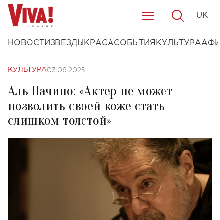
UK
НОВОСТИ
ЗВЕЗДЫ
КРАСА
СОБЫТИЯ
КУЛЬТУРА
АФ
03.06.2025
КУЛЬТУРА
Аль Пачино: «Актер не может
позволить своей коже стать
слишком толстой»