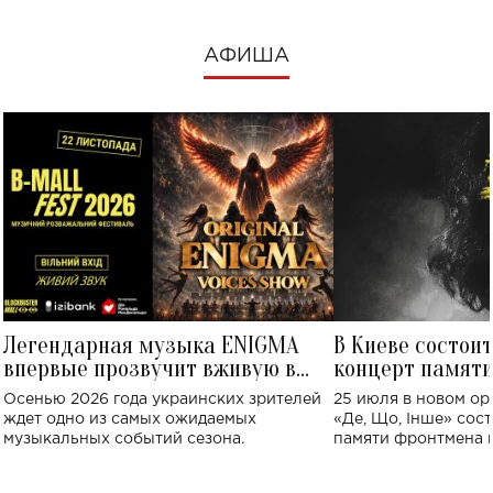
АФИША
Легендарная музыка ENIGMA
В Киеве состои
впервые прозвучит вживую в
концерт памят
Украине: где состоится концерт
Клименко: более
Осенью 2026 года украинских зрителей
25 июля в новом op
исполнят песн
ждет одно из самых ожидаемых
«Де, Що, Інше» сос
музыкальных событий сезона.
памяти фронтмена
Михаила Клименко. 
особенный музыкал