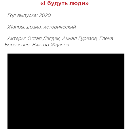
«І будуть люди»
Год выпуска: 2020
Жанры: драма, исторический
Актеры: Остап Дзядек, Акмал Гурезов, Елена
Борозенец, Виктор Жданов