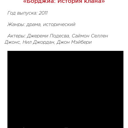
«Борджиа: История клана»
Год выпуска: 2011
Жанры: драма, исторический
Актеры: Джереми Подесва, Саймон Селлен
Джонс, Нил Джордан, Джон Мэйбери