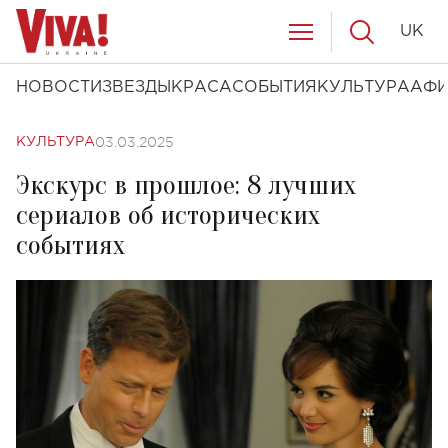
UK
НОВОСТИ
ЗВЕЗДЫ
КРАСА
СОБЫТИЯ
КУЛЬТУРА
АФ
03.03.2025
КУЛЬТУРА
Экскурс в прошлое: 8 лучших
сериалов об исторических
событиях