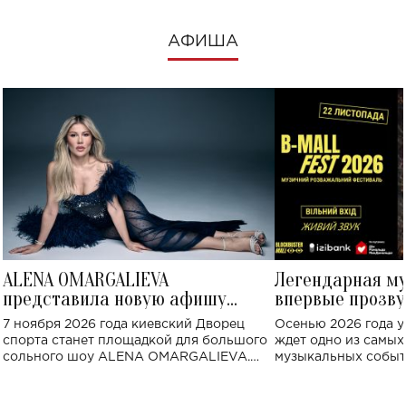
АФИША
ALENA OMARGALIEVA
Легендарная м
представила новую афишу
впервые прозву
большого концерта во Дворце
Украине: где со
7 ноября 2026 года киевский Дворец
Осенью 2026 года у
спорта
спорта станет площадкой для большого
ждет одно из самы
сольного шоу ALENA OMARGALIEVA.
музыкальных событ
Концерт получил символичное название
«Не пьяная — влюбленная».