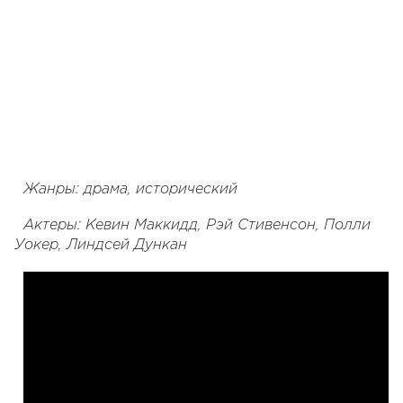
Жанры: драма, исторический
Актеры: Кевин Маккидд, Рэй Стивенсон, Полли
Уокер, Линдсей Дункан