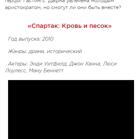
герцог Гастингс. Дафна увлечена молодым
аристократом, но смогут ли они быть вместе?
«Спартак: Кровь и песок»
Год выпуска: 2010
Жанры: драма, исторический
Актеры: Энди Уитфилд, Джон Ханна, Люси
Лоулесс, Ману Беннетт