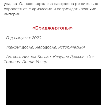
упадка. Однако королева настроена решительно
справляться с кризисами и возрождать величие
империи.
«Бриджертоны»
Год выпуска: 2020
Жанры: драма, мелодрама, исторический
Актеры: Никола Коглан, Клаудия Джесси, Люк
Томпсон, Полли Уокер