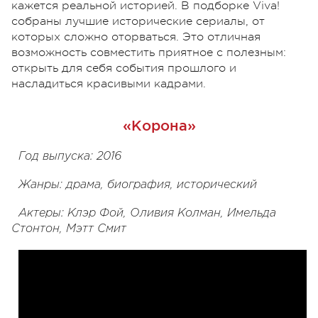
кажется реальной историей. В подборке Viva!
собраны лучшие исторические сериалы, от
которых сложно оторваться. Это отличная
возможность совместить приятное с полезным:
открыть для себя события прошлого и
насладиться красивыми кадрами.
«Корона»
Год выпуска: 2016
Жанры: драма, биография, исторический
Актеры: Клэр Фой, Оливия Колман, Имельда
Стонтон, Мэтт Смит