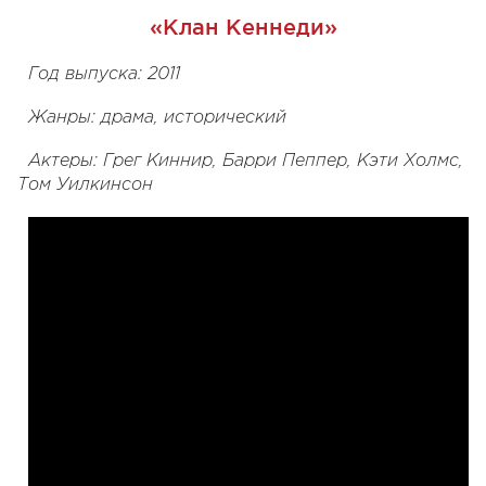
«Клан Кеннеди»
Год выпуска: 2011
Жанры: драма, исторический
Актеры: Грег Киннир, Барри Пеппер, Кэти Холмс,
Том Уилкинсон