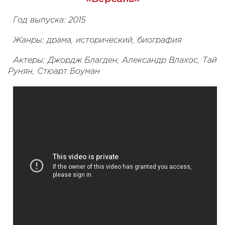
Год выпуска: 2015
Жанры: драма, исторический, биография
Актеры: Джордж Благден, Александр Влахос, Тай
Рунян, Стюарт Боуман