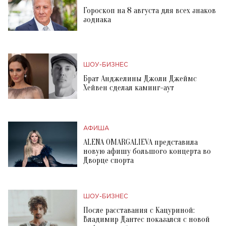
Гороскоп на 8 августа для всех знаков
зодиака
ШОУ-БИЗНЕС
Брат Анджелины Джоли Джеймс
Хейвен сделал каминг-аут
АФИША
ALENA OMARGALIEVA представила
новую афишу большого концерта во
Дворце спорта
ШОУ-БИЗНЕС
После расставания с Кацуриной:
Владимир Дантес показался с новой