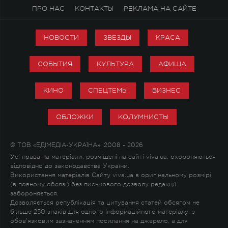
ПРО НАС
КОНТАКТЫ
РЕКЛАМА НА САЙТЕ
НОВОСТИ
ЗВЕЗДЫ
КРАСА
СОБЫТИЯ
КУЛЬТУРА
АФИША
КИНО
СПЕЦТЕМЫ
БИЗНЕС
ОБЛОЖКИ
КОЛУМНИСТЫ
© ТОВ «ЕДІМЕДІА-УКРАЇНА», 2008 - 2026
Усі права на матеріали, розміщені на сайті viva.ua, охороняються
відповідно до законодавства України.
Використання матеріалів Сайту viva.ua в оригінальному розмірі
(в повному обсязі) без письмового дозволу редакції
забороняється.
Дозволяється републікація та цитування статей обсягом не
більше 250 знаків для одного інформаційного матеріалу, з
обов'язковим зазначенням посилання на джерело, а для