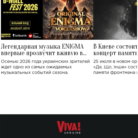
Легендарная музыка ENIGMA
В Киеве состои
впервые прозвучит вживую в
концерт памят
Украине: где состоится концерт
Клименко: более
Осенью 2026 года украинских зрителей
25 июля в новом op
исполнят песн
ждет одно из самых ожидаемых
«Де, Що, Інше» сос
музыкальных событий сезона.
памяти фронтмена
Михаила Клименко. 
особенный музыкал
посвященный артист
стало символом ис
настоящей любви.