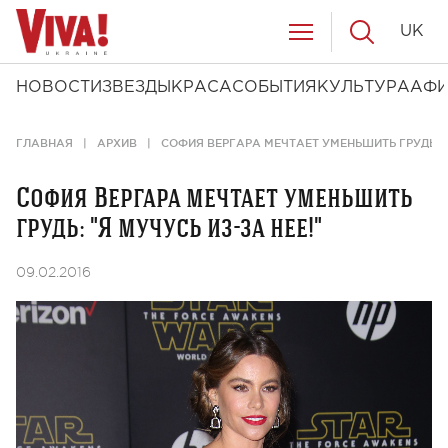
UK
НОВОСТИ
ЗВЕЗДЫ
КРАСА
СОБЫТИЯ
КУЛЬТУРА
АФ
ГЛАВНАЯ
АРХИВ
СОФИЯ ВЕРГАРА МЕЧТАЕТ УМЕНЬШИТЬ ГРУДЬ: "Я
София Вергара мечтает уменьшить
грудь: "Я мучусь из-за нее!"
09.02.2016