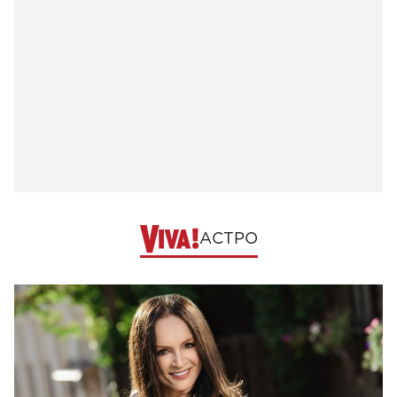
АСТРО