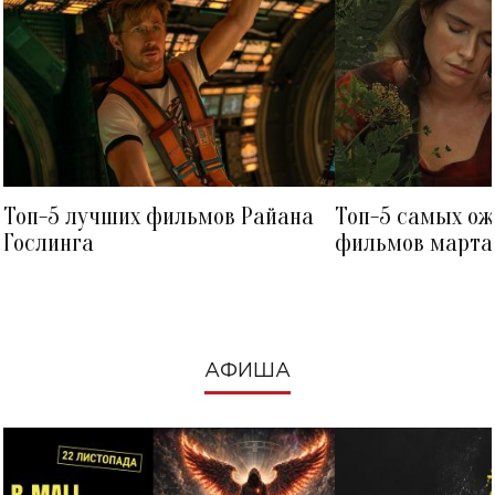
Топ-5 лучших фильмов Райана
Топ-5 самых о
Гослинга
фильмов марта 
посмотреть в к
АФИША