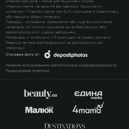
Інтернет-ресурсів – пряме для пошукових систем
гіперпосилання, не закрите від індексації пошуковими
системами. Гіперпосилання має бути розміщене в підзаголовку
або першому абзаці матеріалу.
Передрук, копіювання, відтворення або інше використання
матеріалів, які містять посилання на rexfeatures.com або
depositphotos.com, суворо заборонені.
Материалы с пометками
!
и
P
розміщені на правах реклами.
Редакція не несе відповідальності за достовірність цієї
інформації.
Стоковые фото от:
Правила использования сайта
Политика конфиденциальности
Редакционная политика