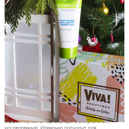
В составе Крема для тела Herbal Aloe:
– натуральный сок алоэ, уникальные
восстановительные свойства которого известны
уже несколько тысячелетий;
– масло семян подсолнечника и масло ши;
– комплекс с 8 ценных природных компонентов *;
– морская соль.
Эффективность подтверждена результатами
исследований. Идеально подходит для