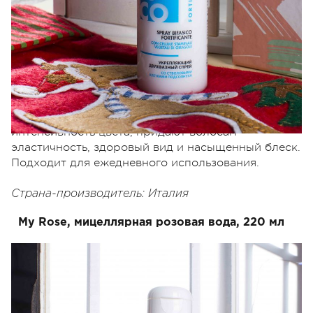
Спрей-кондиционер моментального действия
содержит 2 фазы: водную и масляную, которые
действуют одновременно. В первую фазу спрея
входят стволовые клетки подсолнечника, которые
интенсивно укрепляют слабые и истощенные
волосы. Во вторую фазу спрея входят минералы,
которые смягчают и распутывают волосы и
облегчают их расчесывание, сохраняют
интенсивность цвета, придают волосам
эластичность, здоровый вид и насыщенный блеск.
Подходит для ежедневного использования.
Страна-производитель: Италия
My Rose, мицеллярная розовая вода, 220 мл