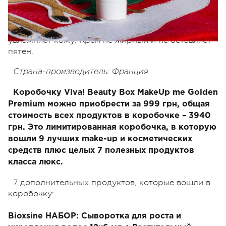
действовать и быстро снимает усталость в
конечностях. Богатая и деликатно
ароматизированная текстура придает мягкость и
увлажняет кожу. Крем не жирный и не оставляет
пятен.
Страна-производитель: Франция
Коробочку Viva! Beauty Box MakeUp me Golden
Premium можно приобрести за 999 грн, общая
стоимость всех продуктов в коробочке – 3940
грн. Это лимитированная коробочка, в которую
вошли 9 лучших make-up и косметических
средств плюс целых 7 полезных продуктов
класса люкс.
7 дополнительных продуктов, которые вошли в
коробочку:
Bioxsine НАБОР: Сыворотка для роста и