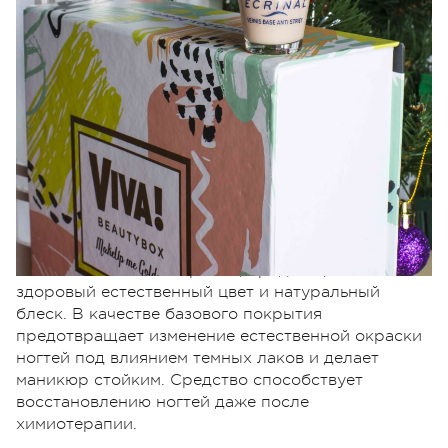
Средство хорошо укрепляет и интенсивно
питает ногти. Защищает и разглаживает их
поверхность, стимулирует их рост.
Основа может использоваться как
самостоятельное покрытие, придающее ногтям
здоровый естественный цвет и натуральный
блеск. В качестве базового покрытия
предотвращает изменение естественной окраски
ногтей под влиянием темных лаков и делает
маникюр стойким. Средство способствует
восстановлению ногтей даже после
химиотерапии.