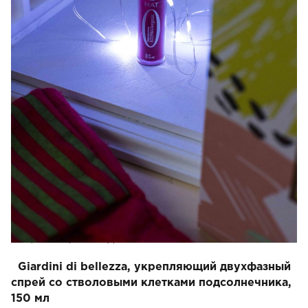
Ультрамодный устойчивый оттенок и идеальное
покрытие, матовый эффект уже при первом
нанесении. Жидкая формула позволяет легко и
точно наносить помаду. Помада не сушит губы и
не оставляет на коже складок, что выглядит
некрасиво. Гладкая, мягкая кожа и насыщенный
цвет остаются в течение всего дня.
Страна-производитель: Польша
Giardini di bellezza, укрепляющий двухфазный
спрей со стволовыми клетками подсолнечника,
150 мл