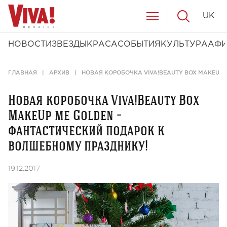
UK
НОВОСТИ
ЗВЕЗДЫ
КРАСА
СОБЫТИЯ
КУЛЬТУРА
АФ
ГЛАВНАЯ
АРХИВ
НОВАЯ КОРОБОЧКА VIVA!BEAUTY BOX MAKEUP
Новая коробочка Viva!Beauty Box
MakeUp me Golden –
фантастический подарок к
волшебному празднику!
19.12.2017