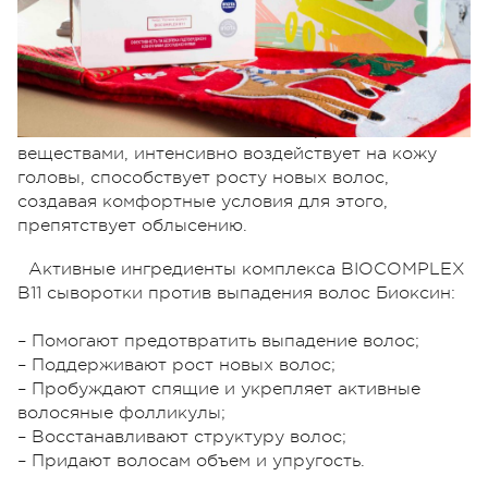
Максимальная концентрация и очистка
растительных экстрактов в комплексе Biocomplex
B11 сыворотки против выпадения волос Биоксин,
обогащенной витаминами и минеральными
веществами, интенсивно воздействует на кожу
головы, способствует росту новых волос,
создавая комфортные условия для этого,
препятствует облысению.
Активные ингредиенты комплекса BIOCOMPLEX
B11 сыворотки против выпадения волос Биоксин:
– Помогают предотвратить выпадение волос;
– Поддерживают рост новых волос;
– Пробуждают спящие и укрепляет активные
волосяные фолликулы;
– Восстанавливают структуру волос;
– Придают волосам объем и упругость.