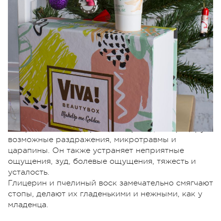
Средство оказывает глубокий увлажняющий
эффект, который будет поддерживаться в течение
некоторого времени. Сразу после первого
применения кожа становится гладкой, шелковой,
приятной на ощупь. В состав крема входит
экстракт чайного дерева, который дезинфицирует
возможные раздражения, микротравмы и
царапины. Он также устраняет неприятные
ощущения, зуд, болевые ощущения, тяжесть и
усталость.
Глицерин и пчелиный воск замечательно смягчают
стопы, делают их гладенькими и нежными, как у
младенца.