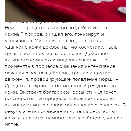
минералами. Мицеллярная вода My Rose Micellar
Rose Water сделана на основе розовой воды и
замечательно подходит для любого типа кожи, в
том числе для увядающей.
Нежное средство активно воздействует на
кожный покров, очищая его, тонизируя и
успокаивая. Мицеллярная вода тщательно
удаляет с кожи декоративную косметику, пыль,
грязь, жир и другие загрязнения. Действие
активного комплекса мицелл позволяет не
применять в процессе очищения интенсивное
механическое воздействие, трение и другие
движения, провоцирующие появление морщин.
Средство сохраняет оптимальный рН уровень
кожи. Экстракт болгарской розы стимулирует
регенеративные процессы в кожном покрове,
активирует интенсивное обновление его клеток. В
результате использования мицеллярной воды
кожа становится намного свежее, бодрее, чище и
мягче.