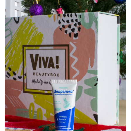
Крем содержит экстракт из плодов
корсиканского лимона, который высоко ценится
за освежающие и бодрящие свойства. Cedralex
крем подходит для облегчения усталости в ногах.
Сразу же после нанесения крем начинает