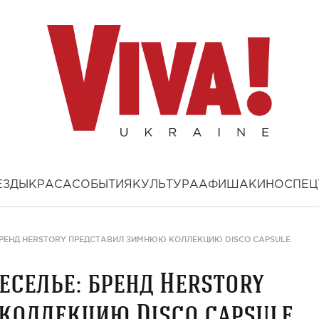
ЕЗДЫ
КРАСА
СОБЫТИЯ
КУЛЬТУРА
АФИША
КИНО
СПЕЦ
 БРЕНД HERSTORY ПРЕДСТАВИЛ ЗИМНЮЮ КОЛЛЕКЦИЮ DISCO CAPSULE
еселье: бренд Herstory
коллекцию Disco capsule