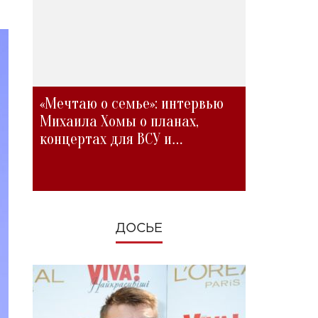
«Мечтаю о семье»: интервью
Михаила Хомы о планах,
концертах для ВСУ и
изменениях во время войны
ДОСЬЕ