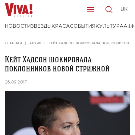
UK
НОВОСТИ
ЗВЕЗДЫ
КРАСА
СОБЫТИЯ
КУЛЬТУРА
АФ
ГЛАВНАЯ
АРХИВ
КЕЙТ ХАДСОН ШОКИРОВАЛА ПОКЛОННИКОВ Н
Кейт Хадсон шокировала
поклонников новой стрижкой
26.09.2017