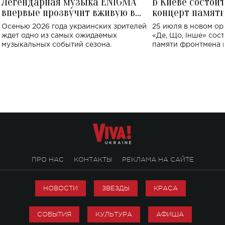
Легендарная музыка ENIGMA
В Киеве состои
впервые прозвучит вживую в
концерт памят
Украине: где состоится концерт
Клименко: более
Осенью 2026 года украинских зрителей
25 июля в новом op
исполнят песн
ждет одно из самых ожидаемых
«Де, Що, Інше» сос
музыкальных событий сезона.
памяти фронтмена
Михаила Клименко. 
особенный музыкал
посвященный артист
стало символом ис
настоящей любви.
ПРО НАС
КОНТАКТЫ
РЕКЛАМА НА САЙТЕ
НОВОСТИ
ЗВЕЗДЫ
КРАСА
СОБЫТИЯ
КУЛЬТУРА
АФИША