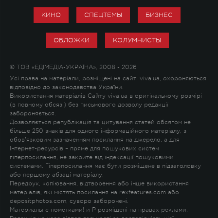
КИНО
СПЕЦТЕМЫ
БИЗНЕС
ОБЛОЖКИ
КОЛУМНИСТЫ
© ТОВ «ЕДІМЕДІА-УКРАЇНА», 2008 - 2026
Усі права на матеріали, розміщені на сайті viva.ua, охороняються
відповідно до законодавства України.
Використання матеріалів Сайту viva.ua в оригінальному розмірі
(в повному обсязі) без письмового дозволу редакції
забороняється.
Дозволяється републікація та цитування статей обсягом не
більше 250 знаків для одного інформаційного матеріалу, з
обов'язковим зазначенням посилання на джерело, а для
Інтернет-ресурсів – пряме для пошукових систем
гіперпосилання, не закрите від індексації пошуковими
системами. Гіперпосилання має бути розміщене в підзаголовку
або першому абзаці матеріалу.
Передрук, копіювання, відтворення або інше використання
матеріалів, які містять посилання на rexfeatures.com або
depositphotos.com, суворо заборонені.
Материалы с пометками
!
и
P
розміщені на правах реклами.