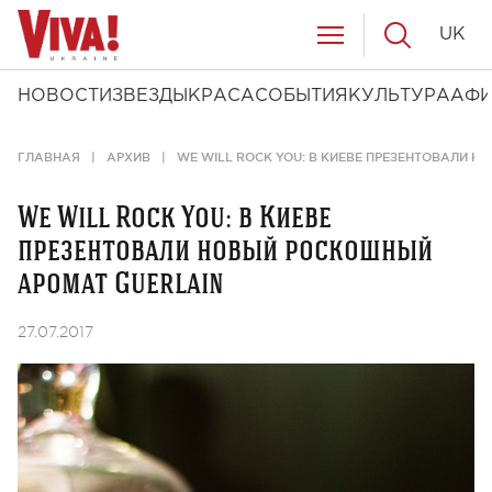
UK
НОВОСТИ
ЗВЕЗДЫ
КРАСА
СОБЫТИЯ
КУЛЬТУРА
АФ
ГЛАВНАЯ
АРХИВ
WE WILL ROCK YOU: В КИЕВЕ ПРЕЗЕНТОВАЛИ 
We Will Rock You: в Киеве
презентовали новый роскошный
аромат Guerlain
27.07.2017