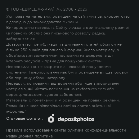
© ТОВ «ЕДІМЕДІА-УКРАЇНА», 2008 - 2026
Усі права на матеріали, розміщені на сайті viva.ua, охороняються
відповідно до законодавства України.
Використання матеріалів Сайту viva.ua в оригінальному розмірі
(в повному обсязі) без письмового дозволу редакції
забороняється.
Дозволяється републікація та цитування статей обсягом не
більше 250 знаків для одного інформаційного матеріалу, з
обов'язковим зазначенням посилання на джерело, а для
Інтернет-ресурсів – пряме для пошукових систем
гіперпосилання, не закрите від індексації пошуковими
системами. Гіперпосилання має бути розміщене в підзаголовку
або першому абзаці матеріалу.
Передрук, копіювання, відтворення або інше використання
матеріалів, які містять посилання на rexfeatures.com або
depositphotos.com, суворо заборонені.
Материалы с пометками
!
и
P
розміщені на правах реклами.
Редакція не несе відповідальності за достовірність цієї
інформації.
Стоковые фото от:
Правила использования сайта
Политика конфиденциальности
Редакционная политика