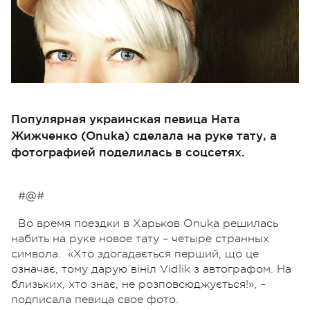
Популярная украинская певица Ната
Жижченко (Onuka) сделала на руке тату, а
фотографией поделилась в соцсетях.
#@#
Во время поездки в Харьков Onuka решилась
набить на руке новое тату – четыре странных
символа. «Хто здогадається перший, що це
означає, тому дарую вініл Vidlik з автографом. На
близьких, хто знає, не розповсюджується!», –
подписала певица свое фото.