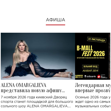
АФИША
ALENA OMARGALIEVA
Легендарная м
представила новую афишу
впервые прозву
большого концерта во Дворце
Украине: где со
7 ноября 2026 года киевский Дворец
Осенью 2026 года у
спорта
спорта станет площадкой для большого
ждет одно из самы
сольного шоу ALENA OMARGALIEVA.
музыкальных событ
Концерт получил символичное название