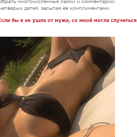
собрать многочисленные лайки и комментарии.
етверых детей, засыпая ее комплиментами.
Если бы я не ушла от мужа, со мной могла случиться