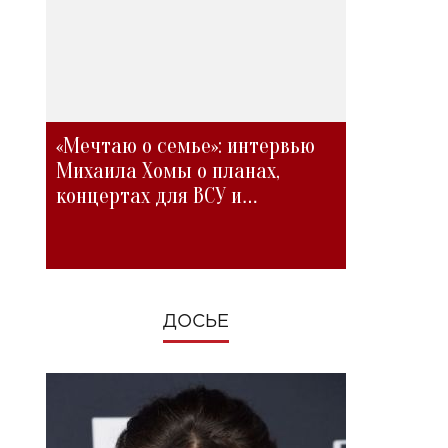
«Мечтаю о семье»: интервью
Михаила Хомы о планах,
концертах для ВСУ и
изменениях во время войны
ДОСЬЕ