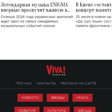
Легендарная музыка ENIGMA
В Киеве состои
впервые прозвучит вживую в
концерт памят
Украине: где состоится концерт
Клименко: более
Осенью 2026 года украинских зрителей
25 июля в новом op
исполнят песн
ждет одно из самых ожидаемых
«Де, Що, Інше» сос
музыкальных событий сезона.
памяти фронтмена
Михаила Клименко. 
особенный музыкал
посвященный артист
стало символом ис
настоящей любви.
ПРО НАС
КОНТАКТЫ
РЕКЛАМА НА САЙТЕ
НОВОСТИ
ЗВЕЗДЫ
КРАСА
СОБЫТИЯ
КУЛЬТУРА
АФИША