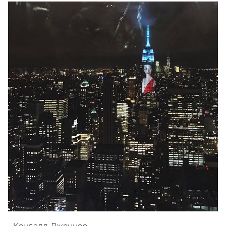
Кендалл Дженнер