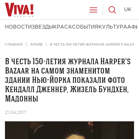
UK
НОВОСТИ
ЗВЕЗДЫ
КРАСА
СОБЫТИЯ
КУЛЬТУРА
АФ
ГЛАВНАЯ
АРХИВ
В ЧЕСТЬ 150-ЛЕТИЯ ЖУРНАЛА HARPER'S BAZA
В честь 150-летия журнала Harper's
Bazaar на самом знаменитом
здании Нью-Йорка показали фото
Кендалл Дженнер, Жизель Бундхен,
Мадонны
21.04.2017