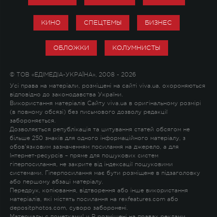
КИНО
СПЕЦТЕМЫ
БИЗНЕС
ОБЛОЖКИ
КОЛУМНИСТЫ
© ТОВ «ЕДІМЕДІА-УКРАЇНА», 2008 - 2026
Усі права на матеріали, розміщені на сайті viva.ua, охороняються
відповідно до законодавства України.
Використання матеріалів Сайту viva.ua в оригінальному розмірі
(в повному обсязі) без письмового дозволу редакції
забороняється.
Дозволяється републікація та цитування статей обсягом не
більше 250 знаків для одного інформаційного матеріалу, з
обов'язковим зазначенням посилання на джерело, а для
Інтернет-ресурсів – пряме для пошукових систем
гіперпосилання, не закрите від індексації пошуковими
системами. Гіперпосилання має бути розміщене в підзаголовку
або першому абзаці матеріалу.
Передрук, копіювання, відтворення або інше використання
матеріалів, які містять посилання на rexfeatures.com або
depositphotos.com, суворо заборонені.
Материалы с пометками
!
и
P
розміщені на правах реклами.