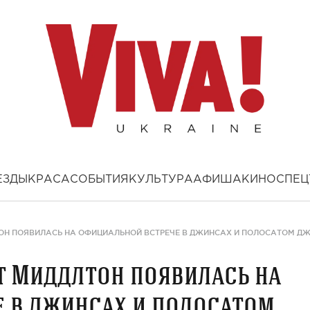
ЕЗДЫ
КРАСА
СОБЫТИЯ
КУЛЬТУРА
АФИША
КИНО
СПЕЦ
ТОН ПОЯВИЛАСЬ НА ОФИЦИАЛЬНОЙ ВСТРЕЧЕ В ДЖИНСАХ И ПОЛОСАТОМ Д
т Миддлтон появилась на
 в джинсах и полосатом