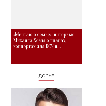
«Мечтаю о семье»: интервью
Михаила Хомы о планах,
концертах для ВСУ и
изменениях во время войны
ДОСЬЕ