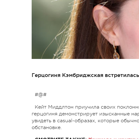
Герцогиня Кэмбриджская встретилась
#@#
Кейт Миддлтон приучила своих поклонни
герцогиня демонстрирует изысканные на
увидеть в casual-образах, которые обычн
обстановке.