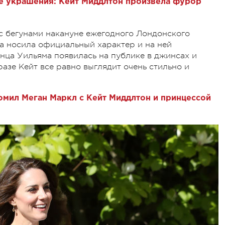
е украшения: Кейт Миддлтон произвела фурор
с бегунами накануне ежегодного Лондонского
ча носила официальный характер и на ней
нца Уильяма появилась на публике в джинсах и
разе Кейт все равно выглядит очень стильно и
омил Меган Маркл с Кейт Миддлтон и принцессой