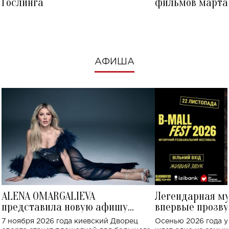
Гослинга
фильмов марта 
посмотреть в к
АФИША
ALENA OMARGALIEVA
Легендарная м
представила новую афишу
впервые прозву
большого концерта во Дворце
Украине: где со
7 ноября 2026 года киевский Дворец
Осенью 2026 года у
спорта