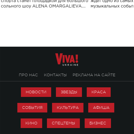
спорта станет площадкой для большого
ждет одно из самы
сольного шоу ALENA OMARGALIEVA.
музыкальных событ
Концерт получил символичное название
«Не пьяная — влюбленная».
ПРО НАС
КОНТАКТЫ
РЕКЛАМА НА САЙТЕ
НОВОСТИ
ЗВЕЗДЫ
КРАСА
СОБЫТИЯ
КУЛЬТУРА
АФИША
КИНО
СПЕЦТЕМЫ
БИЗНЕС