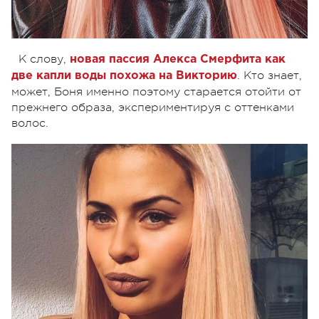
К слову,
новая пассия Алекса Смерфита как
. Кто знает,
две капли воды похожа на Викторию
может, Боня именно поэтому старается отойти от
прежнего образа, экспериментируя с оттенками
волос.