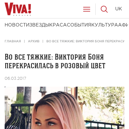
UK
НОВОСТИ
ЗВЕЗДЫ
КРАСА
СОБЫТИЯ
КУЛЬТУРА
АФ
ГЛАВНАЯ
АРХИВ
ВО ВСЕ ТЯЖКИЕ: ВИКТОРИЯ БОНЯ ПЕРЕКРАСИЛ
Во все тяжкие: Виктория Боня
перекрасилась в розовый цвет
06.03.2017