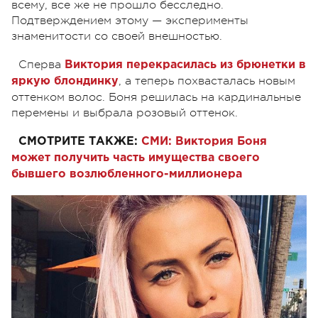
всему, все же не прошло бесследно.
Подтверждением этому — эксперименты
знаменитости со своей внешностью.
Сперва
Виктория перекрасилась из брюнетки в
, а теперь похвасталась новым
яркую блондинку
оттенком волос. Боня решилась на кардинальные
перемены и выбрала розовый оттенок.
СМОТРИТЕ ТАКЖЕ:
СМИ: Виктория Боня
может получить часть имущества своего
бывшего возлюбленного-миллионера