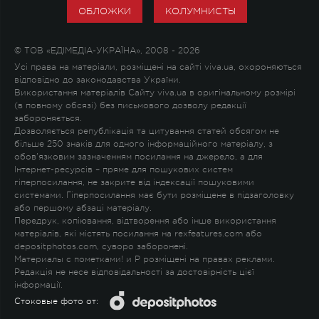
ОБЛОЖКИ
КОЛУМНИСТЫ
© ТОВ «ЕДІМЕДІА-УКРАЇНА», 2008 - 2026
Усі права на матеріали, розміщені на сайті viva.ua, охороняються
відповідно до законодавства України.
Використання матеріалів Сайту viva.ua в оригінальному розмірі
(в повному обсязі) без письмового дозволу редакції
забороняється.
Дозволяється републікація та цитування статей обсягом не
більше 250 знаків для одного інформаційного матеріалу, з
обов'язковим зазначенням посилання на джерело, а для
Інтернет-ресурсів – пряме для пошукових систем
гіперпосилання, не закрите від індексації пошуковими
системами. Гіперпосилання має бути розміщене в підзаголовку
або першому абзаці матеріалу.
Передрук, копіювання, відтворення або інше використання
матеріалів, які містять посилання на rexfeatures.com або
depositphotos.com, суворо заборонені.
Материалы с пометками
!
и
P
розміщені на правах реклами.
Редакція не несе відповідальності за достовірність цієї
інформації.
Стоковые фото от: